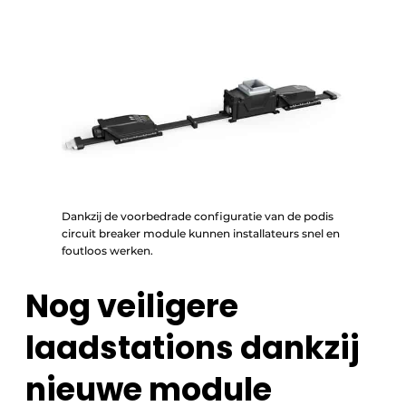
Dankzij de voorbedrade configuratie van de podis
circuit breaker module kunnen installateurs snel en
foutloos werken.
Nog veiligere
laadstations dankzij
nieuwe module