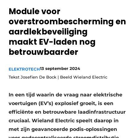
Sanitair
Vacature aanmelden
Module voor
Vacatures
overstroombescherming en
Video’s
aardlekbeveiliging
Binnenklimaat
maakt EV-laden nog
betrouwbaarder
Brandbeveiliging
Ventilatie
13 september 2024
ELEKTROTECH
Tekst Josefien De Bock | Beeld Wieland Electric
Warmtepompen
In een tijd waarin de vraag naar elektrische
voertuigen (EV’s) explosief groeit, is een
efficiënte en betrouwbare laadinfrastructuur
cruciaal. Wieland Electric speelt daarop in
met zijn geavanceerde podis-oplossingen
voor gedecentraliseerde stroomdistributie.