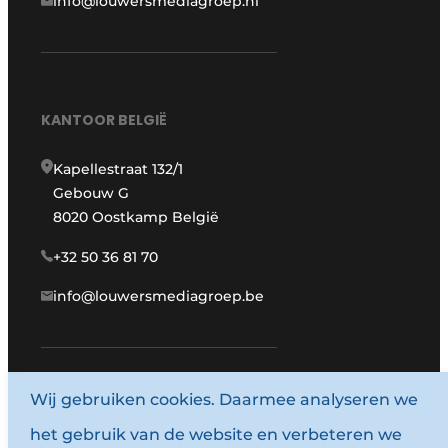
info@louwersmediagroep.nl
KANTOOR BELGIË
Kapellestraat 132/1
Gebouw G
8020 Oostkamp België
+32 50 36 81 70
info@louwersmediagroep.be
Wij gebruiken cookies. Daarmee analyseren we
www.louwersmediagroep.com
het gebruik van de website en verbeteren we
© 1987 - 2026 Louwersmediagroep.