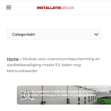
Aanmelden
Algemene voorwaarden
Banner overzicht
Categorieën
Bedrijven
Aanmelden
Bedankt voor de aanmelding
Bedrijven
Contact
Home
»
Module voor overstroombescherming en
aardlekbeveiliging maakt EV-laden nog
Evenement aanmelden
betrouwbaarder
Algemeen
Home
Panelgesprek
Meest gelezen
Nieuwsbrief
Het podis-systeem maakt het mogelijk om snel en veilig
Solar
elektrische voertuigen te laden in ondergrondse
parkings.
Podcasts
HVAC
Privacy / Cookie statement