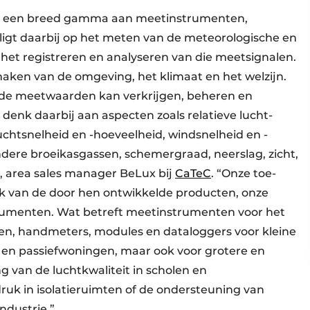
an een breed gamma aan meetinstrumenten,
ligt daarbij op het meten van de meteorologische en
het registreren en analyseren van die meetsignalen.
aken van de omgeving, het klimaat en het welzijn.
de meet­waarden kan verkrijgen, beheren en
k denk daarbij aan aspecten zoals relatieve lucht­
cht­snelheid en -hoeveelheid, wind­snelheid en -
dere broeikas­gassen, schemer­graad, neerslag, zicht,
en, area sales manager BeLux bij
CaTeC
. “Onze toe­
vlak van de door hen ontwikkelde producten, onze
onsumenten. Wat betreft meet­instrumenten voor het
men, handmeters, modules en dataloggers voor kleine
ie- en passief­woningen, maar ook voor grotere en
 van de luchtkwaliteit in scholen en
ruk in isolatieruimten of de ondersteuning van
ndustrie.”