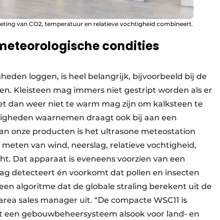
meting van CO2, temperatuur en relatieve vochtigheid combineert.
meteorologische condities
den log­gen, is heel belangrijk, bijvoorbeeld bij de
en. Kleisteen mag immers niet gestript worden als er
 het dan weer niet te warm mag zijn om kalksteen te
igheden waarnemen draagt ook bij aan een
n onze producten is het ultrasone meteostation
meten van wind, neerslag, relatieve vochtigheid,
ht. Dat apparaat is eveneens voorzien van een
ag detecteert én voorkomt dat pollen en insecten
een algoritme dat de globale straling berekent uit de
 area sales manager uit. “De compacte WSC11 is
 een gebouw­beheer­systeem alsook voor land- en