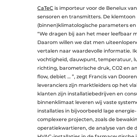
CaTeC
is importeur voor de Benelux v
sensoren en transmitters. De klemtoon 
(binnen)klimatologische parameters en 
“We dragen bij aan het meer leefbaar m
Daarom willen we dat men uiteenlopen
vertalen naar waarde­volle informatie. I
vochtig­heid, dauwpunt, tempe­ratuur, lu
richting, baro­metrische druk, CO2 en an
flow, debiet … ”, zegt Francis van Door
leveranciers zijn markt­leiders op het 
klanten zijn installatie­bedrijven en c
binnen­klimaat leveren wij vaste syste
installaties in bijvoor­beeld lage energ
complexere projecten, zoals de bewaking
operatiekwartieren, de analyse van de d
HVAC-installaties in de farmaceutische i