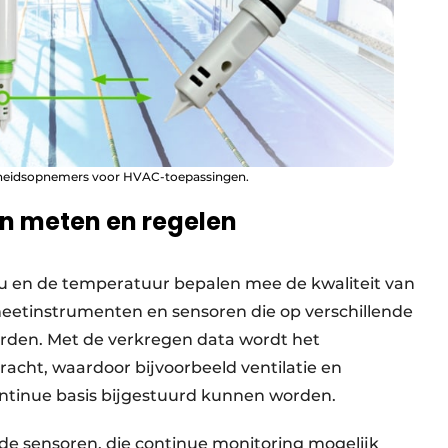
tigheidsopnemers voor HVAC-toepassingen.
en meten en regelen
au en de temperatuur bepalen mee de kwaliteit van
eet­instrumenten en sensoren die op verschillende
rden. Met de verkregen data wordt het
cht, waar­door bijvoor­beeld ventilatie en
ntinue basis bijgestuurd kunnen worden.
ede sensoren, die continue monitoring mogelijk