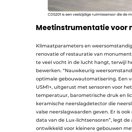
CDS201 is een veelzijdige ruimtesensor die de 
Meetinstrumentatie voor 
Klimaat­parameters en weersomstandig­he
reno­vatie of restauratie van monument
te veel vocht in de lucht hangt, terwijl
bewerken. “Nauwkeurig weers­omstand
optimale gebouwautomatisering. Een va
USM1+, uitgerust met sensoren voor het 
temperatuur, barometrische druk en lic
keramische neerslagdetector die neersl
valse neerslagwaarden geven. Er is ook 
data van de Lux-lichtsensoren”, legt de
ontwikkeld voor kleinere gebouwen met