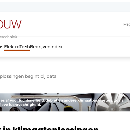
Mag
ietechniek
ElektroTech
Bedrijvenindex
anmelding
plossingen begint bij data
es af voor luchtsnelheid, debiet en andere klimaatparameters, zoals
ieve luchtvochtigheid.