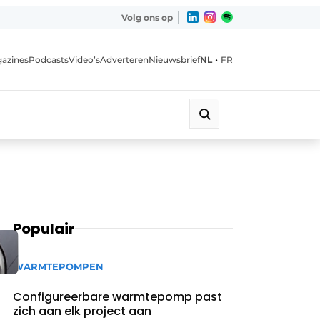
Volg ons op
•
azines
Podcasts
Video’s
Adverteren
Nieuwsbrief
NL
FR
Populair
WARMTEPOMPEN
Configureerbare warmtepomp past
zich aan elk project aan