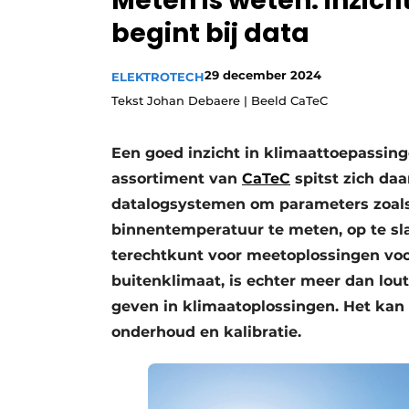
Meten is weten: inzich
Vacature aanmelden
begint bij data
Vacatures
29 december 2024
ELEKTROTECH
Video’s
Tekst Johan Debaere | Beeld CaTeC
Een goed inzicht in klimaattoepassing
assortiment van
CaTeC
spitst zich da
datalogsystemen om parameters zoals 
binnentemperatuur te meten, op te sl
terechtkunt voor meetoplossingen vo
buitenklimaat, is echter meer dan lou
geven in klimaatoplossingen. Het kan 
onderhoud en kalibratie.