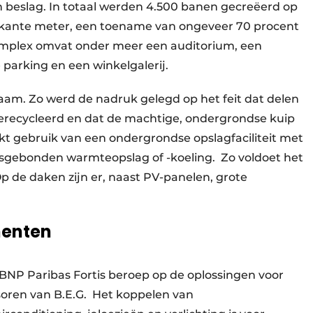
n beslag. In totaal werden 4.500 banen gecreëerd op
erkante meter, een toename van ongeveer 70 procent
complex omvat onder meer een auditorium, een
parking en een winkelgalerij.
am. Zo werd de nadruk gelegd op het feit dat delen
ecycleerd en dat de machtige, ondergrondse kuip
kt gebruik van een ondergrondse opslagfaciliteit met
sgebonden warmte­opslag of -koeling. Zo voldoet het
 de daken zijn er, naast PV-panelen, grote
enten
BNP Paribas Fortis beroep op de oplossingen voor
oren van B.E.G. Het koppelen van