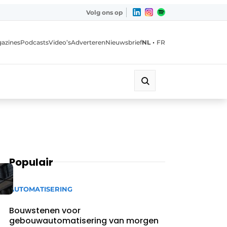
Volg ons op
•
azines
Podcasts
Video’s
Adverteren
Nieuwsbrief
NL
FR
Populair
AUTOMATISERING
Bouwstenen voor
gebouwautomatisering van morgen