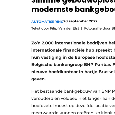
Slimme gebouwoploss
Vacature aanmelden
modernste bankgeb
Vacatures
28 september 2022
AUTOMATISERING
Video’s
Tekst door Filip Van der Elst
Fotografie door 
Zo’n 2.000 internationale bedrijven h
internationale financiële hub spreekt 
hun vestiging in de Europese hoofdsta
Belgische bankengroep BNP Paribas Fo
nieuwe hoofdkantoor in hartje Brussel
geven.
Het bestaande bankgebouw van BNP Pari
verouderd en voldeed niet langer aan
hoofdzetel moest op dezelfde locatie ver
meerwaarde kunnen creëren, zo klonk d