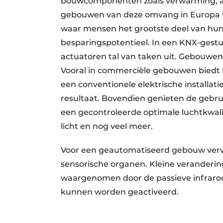
bouwcomponenten zoals verwarming, airc
gebouwen van deze omvang in Europa va
waar mensen het grootste deel van hun 
besparingspotentieel. In een KNX-ges
actuatoren tal van taken uit. Gebouwen 
Vooral in commerciële gebouwen biedt 
een conventionele elektrische installat
resultaat. Bovendien genieten de gebru
een gecontroleerde optimale luchtkwa
licht en nog veel meer.
Voor een geautomatiseerd gebouw vervul
sen­sorische organen. Kleine verander
waar­genomen door de passieve infraroo
kunnen wor­den geactiveerd.