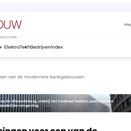
Mag
ietechniek
ElektroTech
Bedrijvenindex
anmelding
een van de modernste bankgebouwen
op de Warandeberg, vlakbij het Centraal Station, past met een
 stedelijke omgeving.