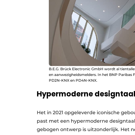
B.E.G. Brück Electronic GmbH wordt al tientall
en aanwezigheidsmelders. In het BNP Paribas 
PD2N-KNX en PD4N-KNX.
Hypermoderne designtaa
Het in 2021 opgeleverde iconische gebo
past met een hypermoderne designtaal u
gebogen ontwerp is uitzonderlijk. Het 