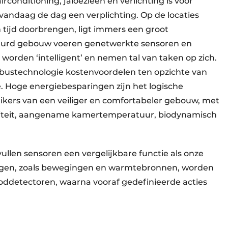
onditioning, jaloezieën en verlichting is voor
ndaag de dag een verplichting. Op de locaties
tijd doorbrengen, ligt immers een groot
tuurd gebouw voeren genetwerkte sensoren en
worden ‘intelligent’ en nemen tal van taken op zich.
bustechnologie kostenvoordelen ten opzichte van
ie. Hoge energiebesparingen zijn het logische
ikers van een veiliger en comfortabeler gebouw, met
liteit, aangename kamertemperatuur, biodynamisch
len sen­soren een vergelijkbare functie als onze
ingen, zoals bewegingen en warmte­bronnen, worden
d­detectoren, waar­na vooraf gedefinieerde acties