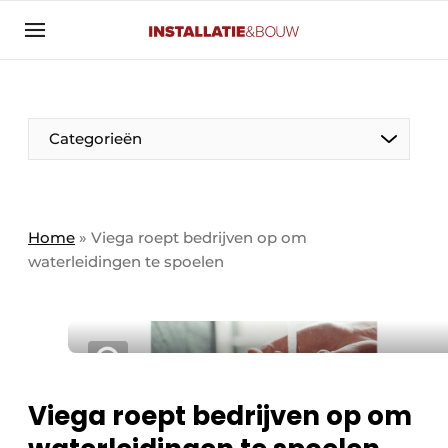
Aanmelden
Algemene voorwaarden
Banner overzicht
Categorieën
Bedrijven
Aanmelden
Bedankt voor de aanmelding
Bedrijven
Contact
Home
»
Viega roept bedrijven op om
waterleidingen te spoelen
Evenement aanmelden
Algemeen
Home
Panelgesprek
Meest gelezen
Nieuwsbrief
Solar
Podcasts
Viega roept bedrijven op om
HVAC
Privacy / Cookie statement