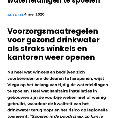
waterleidingen te spoelen
Sanitair
Vacature aanmelden
4 mei 2020
Vacatures
ACTUEEL
Video’s
Voorzorgsmaatregelen
Binnenklimaat
voor gezond drinkwater
Brandbeveiliging
als straks winkels en
Ventilatie
kantoren weer openen
Warmtepompen
Nu heel wat winkels en bedrijven zich
voorbereiden om de deuren te heropenen, wijst
Viega op het belang van tijdig de waterleidingen
te spoelen. Heel wat sanitaire installaties in
gebouwen zijn de voorbije weken niet of weinig
gebruikt, waardoor de kwaliteit van het
drinkwater terugloopt en het risico op legionella
toeneemt.
“Spoelen is de boodschap, zo kan je