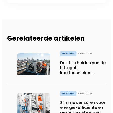
Gerelateerde artikelen
ACTUEEL
17 JULI 2026
De stille helden van de
hittegolf:
koeltechniekers
houden ziekenhuizen,
woonzorgcentra en
fabrieken of
productiebedrijven
ACTUEEL
17 JULI 2026
draaiende
Slimme sensoren voor
energie-efficiënte en
gezonde gebouwen