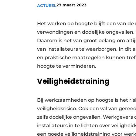
27 maart 2023
ACTUEEL
Vacature aanmelden
Vacatures
Het werken op hoogte blijft een van d
Video’s
verwondingen en dodelijke ongevallen. 
Daarom is het van groot belang om alt
van installateurs te waarborgen. In di
en praktische maatregelen kunnen tref
hoogte te verminderen.
Veiligheidstraining
Bij werkzaamheden op hoogte is het ris
veiligheidsrisico. Ook een val van geree
zelfs dodelijke ongevallen. Werkgevers 
installateurs in te lichten over veiligh
een goede veiligheidstraining voor wer