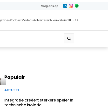
Volg ons op
•
azines
Podcasts
Video’s
Adverteren
Nieuwsbrief
NL
FR
Populair
ACTUEEL
Integratie creëert sterkere speler in
technische isolatie