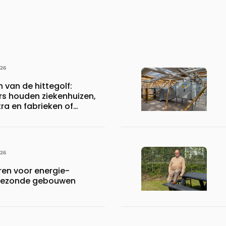
026
n van de hittegolf:
rs houden ziekenhuizen,
a en fabrieken of
ijven draaiende
026
en voor energie-
n gezonde gebouwen