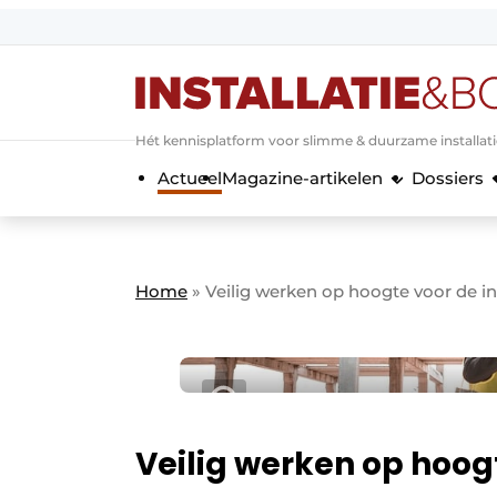
Aanmelden
Algemene voorwaarden
Hét kennisplatform voor slimme & duurzame installat
Banner overzicht
Actueel
Magazine-artikelen
Dossiers
Bedrijven
Aanmelden
Bedankt voor de a
Bedrijven
Contact
Home
»
Veilig werken op hoogte voor de in
Evenement aanmelden
Home
Meest gelezen
Nieuwsbrief
Podcasts
Veilig werken op hoogt
Privacy / Cookie statement