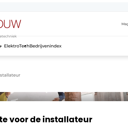
Mag
ietechniek
ElektroTech
Bedrijvenindex
anmelding
stallateur
e voor de installateur