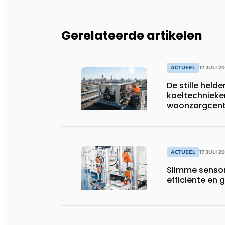
Gerelateerde artikelen
ACTUEEL
17 JULI 2
De stille helde
koeltechnieke
woonzorgcentr
productiebedr
ACTUEEL
17 JULI 2
Slimme sensor
efficiënte e