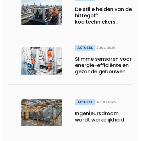
De stille helden van de
hittegolf:
koeltechniekers
houden ziekenhuizen,
woonzorgcentra en
fabrieken of
productiebedrijven
ACTUEEL
17 JULI 2026
draaiende
Slimme sensoren voor
energie-efficiënte en
gezonde gebouwen
ACTUEEL
14 JULI 2026
Ingenieursdroom
wordt werkelijkheid