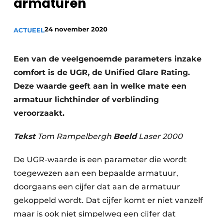
armaturen
Sanitair
Vacature aanmelden
Vacatures
24 november 2020
ACTUEEL
Video’s
Binnenklimaat
Een van de veelgenoemde parameters inzake
comfort is de UGR, de Unified Glare Rating.
Brandbeveiliging
Deze waarde geeft aan in welke mate een
armatuur lichthinder of verblinding
Ventilatie
veroorzaakt.
Warmtepompen
Tekst
Tom Rampelbergh
Beeld
Laser 2000
De UGR-waarde is een parameter die wordt
toegewezen aan een bepaalde armatuur,
doorgaans een cijfer dat aan de armatuur
gekoppeld wordt. Dat cijfer komt er niet vanzelf
maar is ook niet simpelweg een cijfer dat