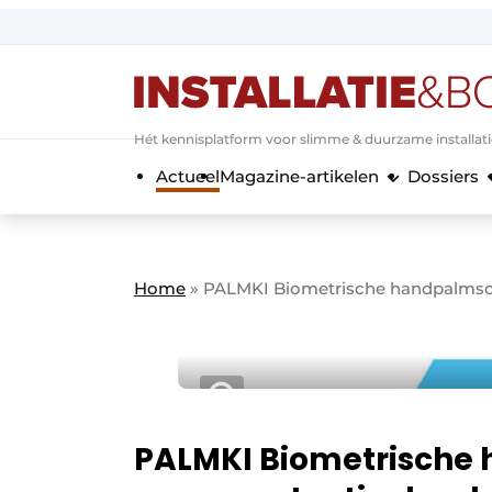
Aanmelden
Algemene voorwaarden
Hét kennisplatform voor slimme & duurzame installat
Banner overzicht
Actueel
Magazine-artikelen
Dossiers
Bedrijven
Aanmelden
Bedankt voor de a
Bedrijven
Contact
Home
»
PALMKI Biometrische handpalmscan
Evenement aanmelden
Home
Meest gelezen
Nieuwsbrief
Podcasts
PALMKI Biometrische
Privacy / Cookie statement