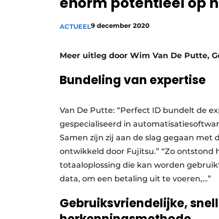
enorm potentieel op h
Vacature aanmelden
9 december 2020
ACTUEEL
Vacatures
Video’s
Meer uitleg door Wim Van De Putte, G
Bundeling van expertise
Van De Putte: “Perfect ID bundelt de ex
gespecialiseerd in automatisatiesoftwa
Samen zijn zij aan de slag gegaan met 
ontwikkeld door Fujitsu.” “Zo ontstond
totaaloplossing die kan worden gebruikt
data, om een betaling uit te voeren,…”
Gebruiksvriendelijke, snell
herkenningsmethode