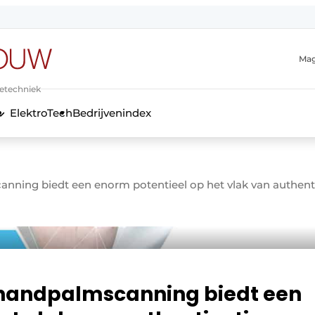
Mag
ietechniek
ElektroTech
Bedrijvenindex
anmelding
ning biedt een enorm potentieel op het vlak van authent
 handpalmscanning biedt een