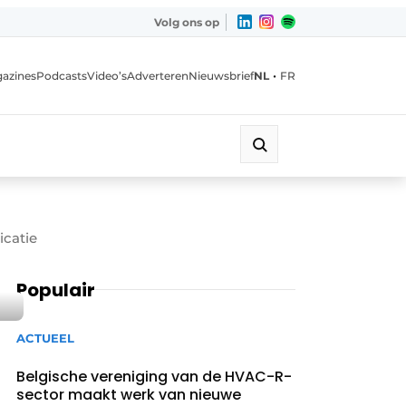
Volg ons op
•
azines
Podcasts
Video’s
Adverteren
Nieuwsbrief
NL
FR
icatie
Populair
ACTUEEL
Belgische vereniging van de HVAC-R-
sector maakt werk van nieuwe