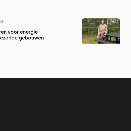
ijven draaiende
026
en voor energie-
n gezonde gebouwen