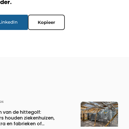
rder.
LinkedIn
Kopieer
026
n van de hittegolf:
rs houden ziekenhuizen,
a en fabrieken of