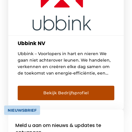
Ubbink NV
Ubbink – Voorlopers in hart en nieren We
gaan niet achterover leunen. We handelen,
verkennen en creëren elke dag samen om
de toekomst van energie-efficiëntie, een
gezond binnenklimaat en de bescherming
van het gebouw te verwezenlijken. Wij zijn
creatieve denkers met een
Bekijk Bedrijfsprofiel
ondernemersmentaliteit, gericht op het
leveren van slimme producten en diensten
NIEUWSBRIEF
waarop u kunt […]
Meld u aan om nieuws & updates te