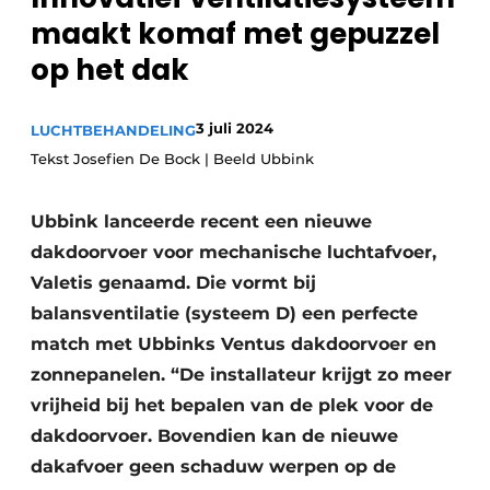
Sanitair
maakt komaf met gepuzzel
Vacature aanmelden
op het dak
Vacatures
Video’s
Binnenklimaat
3 juli 2024
LUCHTBEHANDELING
Tekst Josefien De Bock | Beeld Ubbink
Brandbeveiliging
Ubbink lanceerde recent een nieuwe
Ventilatie
dakdoorvoer voor mechanische luchtafvoer,
Warmtepompen
Valetis genaamd. Die vormt bij
balansventilatie (systeem D) een perfecte
match met Ubbinks Ventus dakdoorvoer en
zonnepanelen. “De installateur krijgt zo meer
vrijheid bij het bepalen van de plek voor de
dakdoorvoer. Bovendien kan de nieuwe
dakafvoer geen schaduw werpen op de