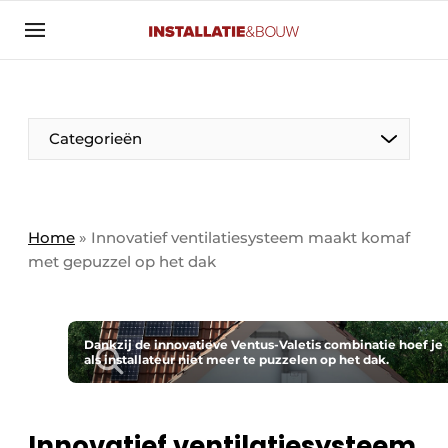
Aanmelden
Algemene voorwaarden
Banner overzicht
Categorieën
Bedrijven
Aanmelden
Bedankt voor de aanmelding
Bedrijven
Contact
Home
»
Innovatief ventilatiesysteem maakt komaf
met gepuzzel op het dak
Evenement aanmelden
Algemeen
Home
Panelgesprek
Meest gelezen
Dankzij de innovatieve Ventus-Valetis combinatie hoef je
als installateur niet meer te puzzelen op het dak.
Nieuwsbrief
Solar
Podcasts
HVAC
Privacy / Cookie statement
Innovatief ventilatiesysteem