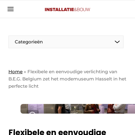
Aanmelden
Algemene voorwaarden
Banner overzicht
Categorieën
Bedrijven
Aanmelden
Bedankt voor de aanmelding
Bedrijven
Contact
Home
»
Flexibele en eenvoudige verlichting van
B.E.G. Belgium zet het modemuseum Hasselt in het
Evenement aanmelden
perfecte licht
Algemeen
Home
Panelgesprek
Meest gelezen
Nieuwsbrief
Solar
Podcasts
HVAC
Flexibele en eenvoudige
Privacy / Cookie statement