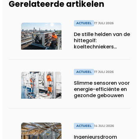
Gerelateerde artikelen
ACTUEEL
17 JULI 2026
De stille helden van de
hittegolf:
koeltechniekers
houden ziekenhuizen,
woonzorgcentra en
fabrieken of
productiebedrijven
ACTUEEL
17 JULI 2026
draaiende
Slimme sensoren voor
energie-efficiënte en
gezonde gebouwen
ACTUEEL
14 JULI 2026
Ingenieursdroom