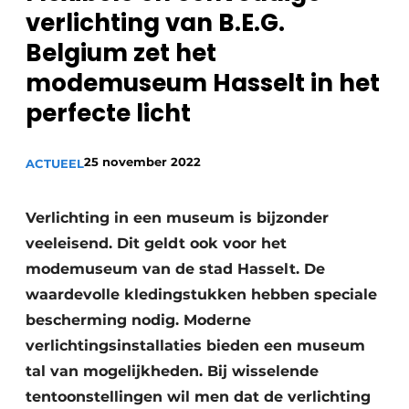
verlichting van B.E.G.
Sanitair
Vacature aanmelden
Belgium zet het
Vacatures
modemuseum Hasselt in het
Video’s
perfecte licht
Binnenklimaat
Brandbeveiliging
25 november 2022
ACTUEEL
Ventilatie
Verlichting in een museum is bijzonder
Warmtepompen
veeleisend. Dit geldt ook voor het
modemuseum van de stad Hasselt. De
waardevolle kledingstukken hebben speciale
bescherming nodig. Moderne
verlichtingsinstallaties bieden een museum
tal van mogelijkheden. Bij wisselende
tentoonstellingen wil men dat de verlichting