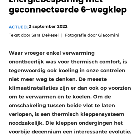
Sanitair
geconnecteerde 6-wegklep
Vacature aanmelden
Vacatures
2 september 2022
ACTUEEL
Video’s
Tekst door Sara Dekesel
Fotografie door Giacomini
Binnenklimaat
Brandbeveiliging
Waar vroeger enkel verwarming
onontbeerlijk was voor thermisch comfort, is
Ventilatie
tegenwoordig ook koeling in onze contreien
Warmtepompen
niet meer weg te denken. De meeste
klimaatinstallaties zijn er dan ook op voorzien
om te verwarmen én te koelen. Om de
omschakeling tussen beide vlot te laten
verlopen, is een thermisch kleppensysteem
noodzakelijk. Die kleppen ondergingen het
voorbije decennium een interessante evolutie.