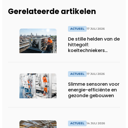
Gerelateerde artikelen
ACTUEEL
17 JULI 2026
De stille helden van de
hittegolf:
koeltechniekers
houden ziekenhuizen,
woonzorgcentra en
fabrieken of
productiebedrijven
ACTUEEL
17 JULI 2026
draaiende
Slimme sensoren voor
energie-efficiënte en
gezonde gebouwen
ACTUEEL
14 JULI 2026