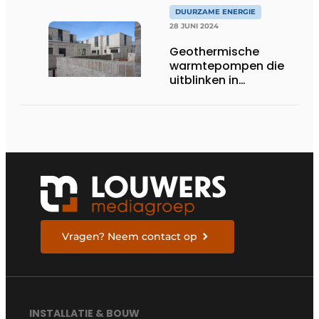
DUURZAME ENERGIE
28 JUNI 2024
Geothermische
warmtepompen die
uitblinken in
duurzaamheid en
installatiegemak voor
nieuw wooncomplex
Vragen? Neem contact op
INSTALLATIE & BOUW