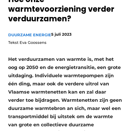
Sanitair
warmtevoorziening verder
Vacature aanmelden
verduurzamen?
Vacatures
Video’s
Binnenklimaat
5 juli 2023
DUURZAME ENERGIE
Tekst Eva Goossens
Brandbeveiliging
Het verduurzamen van warmte is, met het
Ventilatie
oog op 2050 en de energietransitie, een grote
Warmtepompen
uitdaging. Individuele warmtepompen zijn
één ding, maar ook de verdere uitrol van
Vlaamse warmtenetten kan en zal daar
verder toe bijdragen. Warmtenetten zijn geen
duurzame warmtebron an sich, maar wel een
transportmiddel bij uitstek om de warmte
van grote en collectieve duurzame