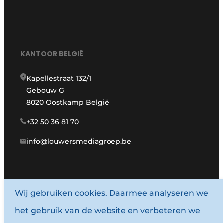
KANTOOR BELGIË
Kapellestraat 132/1
Gebouw G
8020 Oostkamp België
+32 50 36 81 70
info@louwersmediagroep.be
Wij gebruiken cookies. Daarmee analyseren we
www.louwersmediagroep.com
het gebruik van de website en verbeteren we
© 1987 - 2026 Louwersmediagroep.