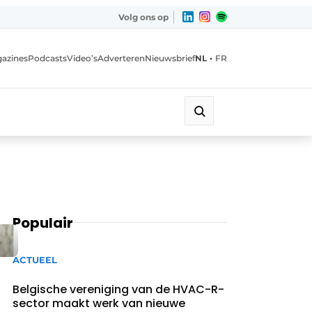
Volg ons op
•
azines
Podcasts
Video’s
Adverteren
Nieuwsbrief
NL
FR
Populair
ACTUEEL
Belgische vereniging van de HVAC-R-
sector maakt werk van nieuwe