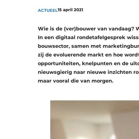
Vacature aanmelden
15 april 2021
ACTUEEL
Vacatures
Video’s
Wie is de (ver)bouwer van vandaag? W
In een digitaal rondetafelgesprek wiss
bouwsector, samen met marketingbure
zij de evoluerende markt en hoe word
opportuniteiten, knelpunten en de u
nieuwsgierig naar nieuwe inzichten r
maar vooral die van morgen.