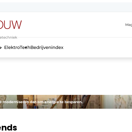
Mag
ietechniek
ElektroTech
Bedrijvenindex
anmelding
te moderniseren dan om energie te besparen.
ends