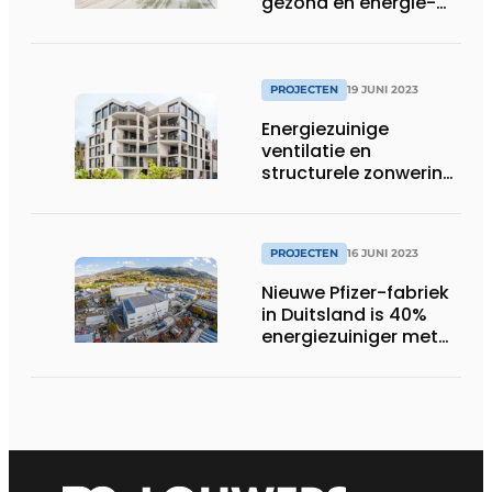
gezond en energie-
efficiënt
binnenklimaat
PROJECTEN
19 JUNI 2023
Energiezuinige
ventilatie en
structurele zonwering
bij paradepaardje La
BoTTega
PROJECTEN
16 JUNI 2023
Nieuwe Pfizer-fabriek
in Duitsland is 40%
energiezuiniger met
technologie en
diensten van Siemens