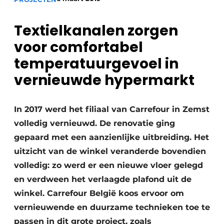
Sanitair
Vacature aanmelden
Textielkanalen zorgen
Vacatures
voor comfortabel
Video’s
Binnenklimaat
temperatuurgevoel in
vernieuwde hypermarkt
Brandbeveiliging
Ventilatie
In 2017 werd het filiaal van Carrefour in Zemst
volledig vernieuwd. De renovatie ging
Warmtepompen
gepaard met een aanzienlijke uitbreiding. Het
uitzicht van de winkel veranderde bovendien
volledig: zo werd er een nieuwe vloer gelegd
en verdween het verlaagde plafond uit de
winkel. Carrefour België koos ervoor om
vernieuwende en duurzame technieken toe te
passen in dit grote project, zoals