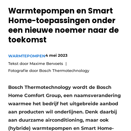
Sanitair
Vacature aanmelden
Warmtepompen en Smart
Vacatures
Home-­toepassingen onder
Video’s
een nieuwe ­noemer naar de
Binnenklimaat
toekomst
Brandbeveiliging
4 mei 2023
WARMTEPOMPEN
Ventilatie
Tekst door Maxime Bervoets
Fotografie door Bosch Thermotechnology
Warmtepompen
Bosch Thermotechnology wordt de Bosch
Home Comfort Group, een naamsverandering
waarmee het bedrijf het uitgebreide aanbod
aan producten wil onderlijnen. Denk daarbij
aan duurzame airconditioning, maar ook
(hybride) warmtepompen en Smart Home-