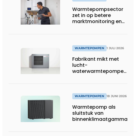
Warmtepompsector
zet in op betere
marktmonitoring en
opleiding
WARMTEPOMPEN
1 JULI 2026
Fabrikant mikt met
lucht-
waterwarmtepompen
op R290 tot 60 kW op
tertiaire markt
WARMTEPOMPEN
18 JUNI 2026
Warmtepomp als
sluitstuk van
binnenklimaatgamma