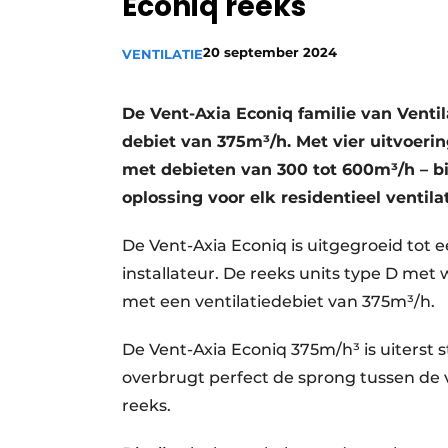
Econiq reeks
Vacature aanmelden
20 september 2024
VENTILATIE
Vacatures
Video’s
De Vent-Axia Econiq familie van Ventil
debiet van 375m³/h. Met vier uitvoer
met debieten van 300 tot 600m³/h – b
oplossing voor elk residentieel ventila
De Vent-Axia Econiq is uitgegroeid tot e
installateur. De reeks units type D met
met een ventilatiedebiet van 375m³/h.
De Vent-Axia Econiq 375m/h³ is uiterst s
overbrugt perfect de sprong tussen de 
reeks.