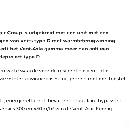
air Group is uitgebreid met een unit met een
ingen van units type D met warmteterugwinning –
iedt het Vent-Axia gamma meer dan ooit een
tieproject type D.
en vaste waarde voor de residentiële ventilatie-
 warmteterugwinning is nu uitgebreid met een toestel
til, energie-efficiënt, bevat een modulaire bypass en
versies 300 en 450m/h³ van de Vent-Axia Econiq