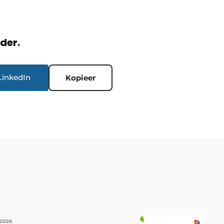
rder.
LinkedIn
Kopieer
 2026