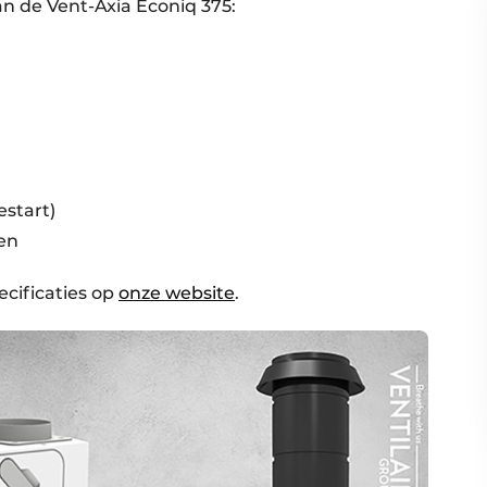
van de Vent-Axia Econiq 375:
estart)
ten
ecificaties op
onze website
.