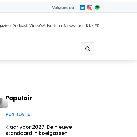
Volg ons op
•
azines
Podcasts
Video’s
Adverteren
Nieuwsbrief
NL
FR
Populair
VENTILATIE
Klaar voor 2027: De nieuwe
standaard in koelgassen