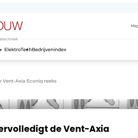
Mag
ietechniek
ElektroTech
Bedrijvenindex
anmelding
de Vent-Axia Econiq reeks
ervolledigt de Vent-Axia