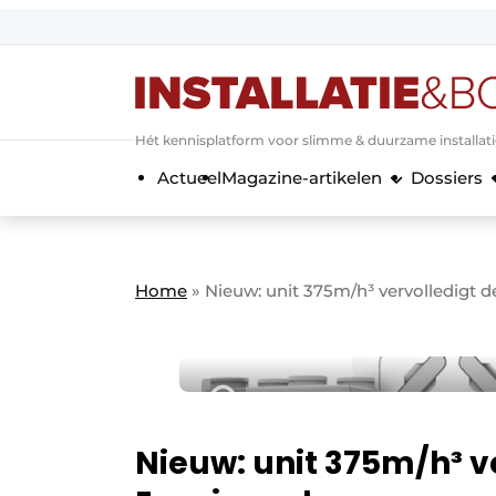
Aanmelden
Algemene voorwaarden
Hét kennisplatform voor slimme & duurzame installat
Banner overzicht
Actueel
Magazine-artikelen
Dossiers
Bedrijven
Aanmelden
Bedankt voor de a
Bedrijven
Contact
Home
»
Nieuw: unit 375m/h³ vervolledigt 
Evenement aanmelden
Home
Meest gelezen
Nieuwsbrief
Podcasts
Nieuw: unit 375m/h³ v
Privacy / Cookie statement