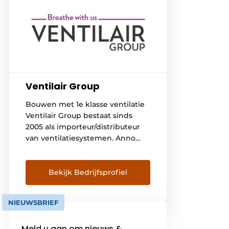
Ventilair Group
Bouwen met 1e klasse ventilatie
Ventilair Group bestaat sinds
2005 als importeur/distributeur
van ventilatiesystemen. Anno
2017 heeft de groep kantoren in
België, Duitsland, Frankrijk en
Nederland, en opereert de groep
Bekijk Bedrijfsprofiel
tevens vanuit Denemarken en
Italië. Ventilair Group is
NIEUWSBRIEF
bovendien ook fabrikant van
haar eigen merken kwalitatief
Meld u aan om nieuws &
hoogwaardige