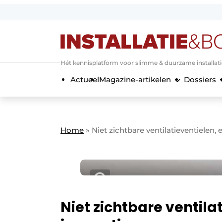
Aanmelden
Algemene voorwaarden
Hét kennisplatform voor slimme & duurzame installat
Banner overzicht
Actueel
Magazine-artikelen
Dossiers
Bedrijven
Aanmelden
Bedankt voor de a
Bedrijven
Contact
Home
»
Niet zichtbare ventilatieventielen,
Evenement aanmelden
Home
Meest gelezen
Nieuwsbrief
Podcasts
Niet zichtbare ventila
Privacy / Cookie statement