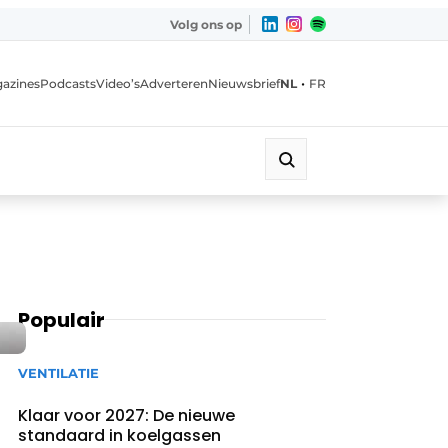
Volg ons op
•
azines
Podcasts
Video’s
Adverteren
Nieuwsbrief
NL
FR
Populair
VENTILATIE
Klaar voor 2027: De nieuwe
standaard in koelgassen