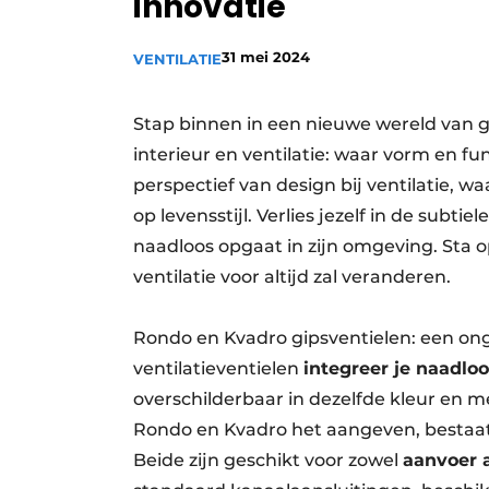
innovatie
Vacature aanmelden
31 mei 2024
VENTILATIE
Vacatures
Video’s
Stap binnen in een nieuwe wereld van g
interieur en ventilatie: waar vorm en f
perspectief van design bij ventilatie, 
op levensstijl. Verlies jezelf in de subt
naadloos opgaat in zijn omgeving. Sta 
ventilatie voor altijd zal veranderen.
Rondo en Kvadro gipsventielen: een ong
ventilatieventielen
integreer je naadloo
overschilderbaar in dezelfde kleur en m
Rondo en Kvadro het aangeven, bestaat d
Beide zijn geschikt voor zowel
aanvoer a