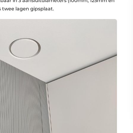
kbaar in 3 aansluitdiameters (100mm, 125mm en
 twee lagen gipsplaat.