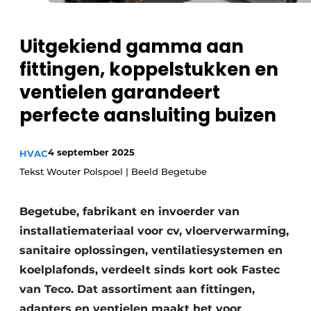
Sanitair
Vacature aanmelden
Vacatures
Uitgekiend gamma aan
Video’s
fittingen, koppelstukken en
Binnenklimaat
ventielen garandeert
perfecte aansluiting buizen
Brandbeveiliging
Ventilatie
4 september 2025
HVAC
Tekst Wouter Polspoel | Beeld Begetube
Warmtepompen
Begetube, fabrikant en invoerder van
installatiemateriaal voor cv, vloerverwarming,
sanitaire oplossingen, ventilatiesystemen en
koelplafonds, verdeelt sinds kort ook Fastec
van Teco. Dat assortiment aan fittingen,
adapters en ventielen maakt het voor