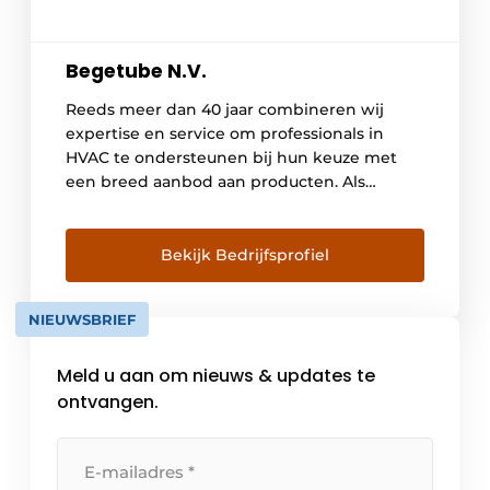
Begetube N.V.
Reeds meer dan 40 jaar combineren wij
expertise en service om professionals in
HVAC te ondersteunen bij hun keuze met
een breed aanbod aan producten. Als
gevestigde waarde in onze branche bieden
we onze klanten: Grote verscheidenheid aan
installatie materialen voor CV, sanitair,
Bekijk Bedrijfsprofiel
vloerverwarming, ventilatie en koelplafonds.
Magazijn en kantoren in België voor
NIEUWSBRIEF
optimale service. […]
Meld u aan om nieuws & updates te
ontvangen.