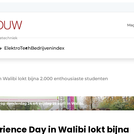
Mag
ietechniek
ElektroTech
Bedrijvenindex
anmelding
 Walibi lokt bijna 2.000 enthousiaste studenten
p donderdag 24 en vrijdag 25 april in Walibi.
ience Day in Walibi lokt bijna