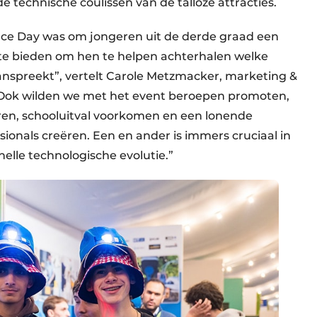
de technische coulissen van de talloze attracties.
nce Day was om jongeren uit de derde graad een
te bieden om hen te helpen achterhalen welke
nspreekt”, vertelt Carole Metzmacker, marketing &
“Ook wilden we met het event beroepen promoten,
eren, schooluitval voorkomen en een lonende
sionals creëren. Een en ander is immers cruciaal in
nelle technologische evolutie.”