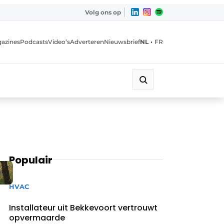
Volg ons op
•
azines
Podcasts
Video’s
Adverteren
Nieuwsbrief
NL
FR
Populair
HVAC
Installateur uit Bekkevoort vertrouwt
opvermaarde