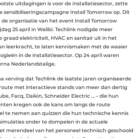
ste uitdagingen is voor de installatie­sector, zette
e sensibiliserings­campagne Install Tomorrow op. Dit
 de organisatie van het event Install Tomorrow
dag 25 april in Walibi. Techlink nodigde meer
graad elektriciteit, HVAC en sanitair uit in het
 leerkracht, te laten kennismaken met de waaier
ieën in de installatiesector. Op 24 april waren
erna Nederlandstalige.
verving dat Techlink de laatste jaren organiseerde
e route met interactieve stands van meer dan dertig
e, Facq, Daikin, Schneider Electric … – die hun
denten kregen ook de kans om langs de route
el te nemen aan quizzen die hun technische kennis
simulaties onder te dompelen in de actuele
et merendeel van het personeel technisch geschoold