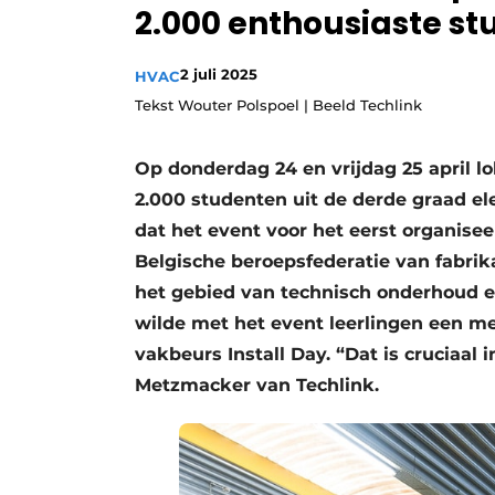
2.000 enthousiaste s
Vacature aanmelden
Vacatures
2 juli 2025
HVAC
Video’s
Tekst Wouter Polspoel | Beeld Techlink
Op donderdag 24 en vrijdag 25 april lo
2.000 studenten uit de derde graad elek
dat het event voor het eerst organise
Belgische beroepsfederatie van fabrika
het gebied van technisch onderhoud en
wilde met het event leerlingen een m
vakbeurs Install Day. “Dat is cruciaal i
Metzmacker van Techlink.