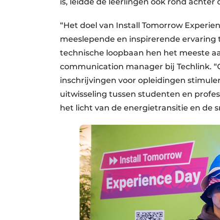
is, leidde de leerlingen ook rond achter 
“Het doel van Install Tomorrow Experie
meeslepende en inspirerende ervaring 
technische loopbaan hen het meeste aa
communication manager bij Techlink. 
inschrijvingen voor opleidingen stimul
uitwisseling tussen studenten en profes
het licht van de energietransitie en de s