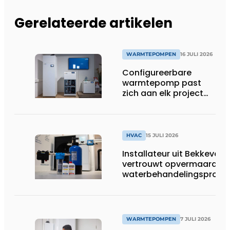
Gerelateerde artikelen
WARMTEPOMPEN
16 JULI 2026
Configureerbare
warmtepomp past
zich aan elk project
aan
HVAC
15 JULI 2026
Installateur uit Bekkevoor
vertrouwt opvermaarde
waterbehandelingsprodu
voor warmtepompgestuu
verwarmingssystemen
WARMTEPOMPEN
7 JULI 2026