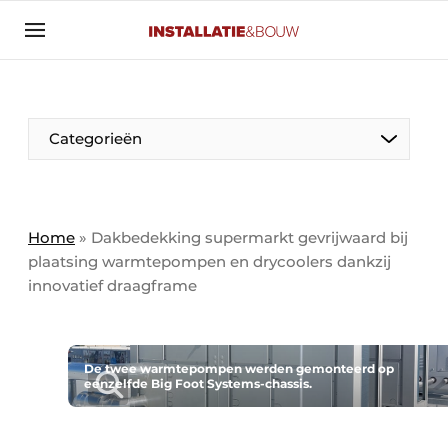
Aanmelden
Algemene voorwaarden
Banner overzicht
Categorieën
Bedrijven
Aanmelden
Bedankt voor de aanmelding
Bedrijven
Contact
Home
»
Dakbedekking supermarkt gevrijwaard bij
plaatsing warmtepompen en drycoolers dankzij
Evenement aanmelden
innovatief draagframe
Algemeen
Home
Panelgesprek
Meest gelezen
Nieuwsbrief
De twee warmtepompen werden gemonteerd op
Solar
eenzelfde Big Foot Systems-chassis.
Podcasts
HVAC
Privacy / Cookie statement