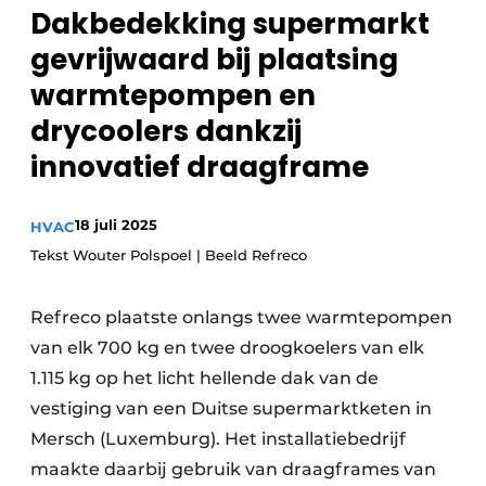
Dakbedekking supermarkt
Sanitair
Vacature aanmelden
gevrijwaard bij plaatsing
Vacatures
warmtepompen en
Video’s
drycoolers dankzij
Binnenklimaat
innovatief draagframe
Brandbeveiliging
Ventilatie
18 juli 2025
HVAC
Tekst Wouter Polspoel | Beeld Refreco
Warmtepompen
Refreco plaatste onlangs twee warmtepompen
van elk 700 kg en twee droogkoelers van elk
1.115 kg op het licht hellende dak van de
vestiging van een Duitse supermarktketen in
Mersch (Luxemburg). Het installatiebedrijf
maakte daarbij gebruik van draagframes van