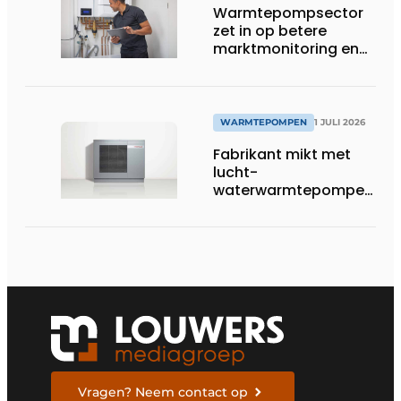
Warmtepompsector
zet in op betere
marktmonitoring en
opleiding
WARMTEPOMPEN
1 JULI 2026
Fabrikant mikt met
lucht-
waterwarmtepompen
op R290 tot 60 kW op
tertiaire markt
Vragen? Neem contact op