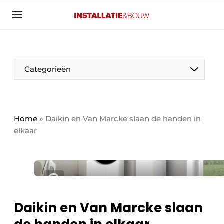
Aanmelden
Algemene voorwaarden
Banner overzicht
Categorieën
Bedrijven
Aanmelden
Bedankt voor de aanmelding
Bedrijven
Contact
Home
»
Daikin en Van Marcke slaan de handen in
elkaar
Evenement aanmelden
Algemeen
Home
Panelgesprek
Meest gelezen
Nieuwsbrief
Solar
Podcasts
Daikin en Van Marcke slaan
HVAC
Privacy / Cookie statement