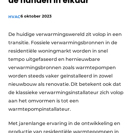
de handen in elkaar
Sanitair
Vacature aanmelden
6 oktober 2023
Vacatures
HVAC
Video’s
De huidige verwarmingswereld zit volop in een
Binnenklimaat
transitie. Fossiele verwarmingsbronnen in de
Brandbeveiliging
residentiële woningmarkt worden in snel
tempo uitgefaseerd en hernieuwbare
Ventilatie
verwarmingsbronnen zoals warmtepompen
Warmtepompen
worden steeds vaker geïnstalleerd in zowel
nieuwbouw als renovatie. Dit betekent ook dat
de klassieke verwarmingsinstallateur zich volop
aan het omvormen is tot een
warmtepompinstallateur.
Met jarenlange ervaring in de ontwikkeling en
productie van residentiële warmtepompen in