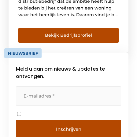
distributiebedrijf dat de ambitie heeft hulp
te bieden bij het creëren van een woning
waar het heerlijk leven is. Daarom vind je bij
Van Marcke oplossingen die gelinkt zijn aan
warmte en water. Je vindt er niet alleen
badkamers en wellnesstoestellen, maar ook
Bekijk Bedrijfsprofiel
keukens, energiezuinige
verwarmingsinstallaties en klimaatregeling.
NIEUWSBRIEF
Daarnaast biedt […]
Meld u aan om nieuws & updates te
ontvangen.