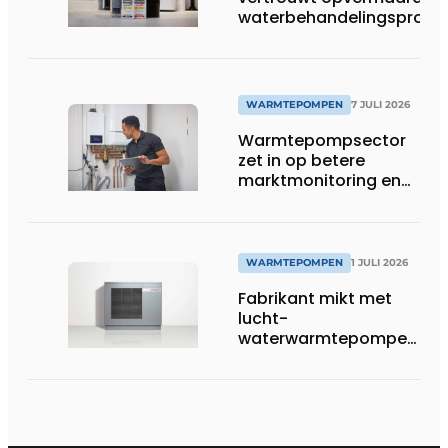
waterbehandelingsprodu
voor warmtepompgestuu
verwarmingssystemen
WARMTEPOMPEN
7 JULI 2026
Warmtepompsector
zet in op betere
marktmonitoring en
opleiding
WARMTEPOMPEN
1 JULI 2026
Fabrikant mikt met
lucht-
waterwarmtepompen
op R290 tot 60 kW op
tertiaire markt