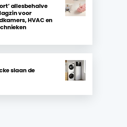
ort’ allesbehalve
lagzin voor
adkamers, HVAC en
chnieken
cke slaan de