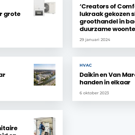
‘Creators of Comf
r grote
lukraak gekozen s
groothandel in b
duurzame woonte
29 januari 2024
HVAC
ar
Daikin en Van Mar
handen in elkaar
6 oktober 2023
itaire