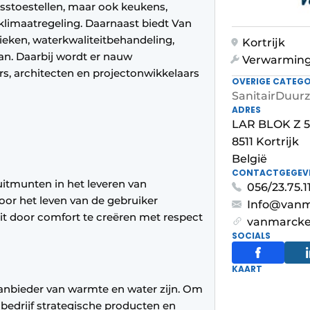
esstoestellen, maar ook keukens,
klimaatregeling. Daarnaast biedt Van
eken, waterkwaliteitbehandeling,
Kortrijk
an. Daarbij wordt er nauw
Verwarmin
s, architecten en projectonwikkelaars
OVERIGE CATEGO
Sanitair
Duur
ADRES
LAR BLOK Z 5
8511 Kortrijk
België
CONTACTGEGEV
 uitmunten in het leveren van
056/23.75.1
or het leven van de gebruiker
Info@vanm
 dit door comfort te creëren met respect
vanmarcke
SOCIALS
KAART
anbieder van warmte en water zijn. Om
 bedrijf strategische producten en