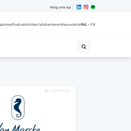
Volg ons op
•
azines
Podcasts
Video’s
Adverteren
Nieuwsbrief
NL
FR
GESPONSORD