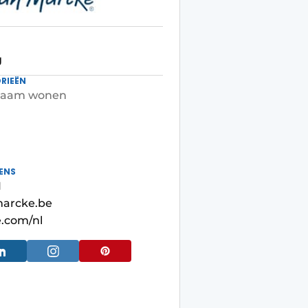
g
RIEËN
zaam wonen
ENS
1
arcke.be
.com/nl