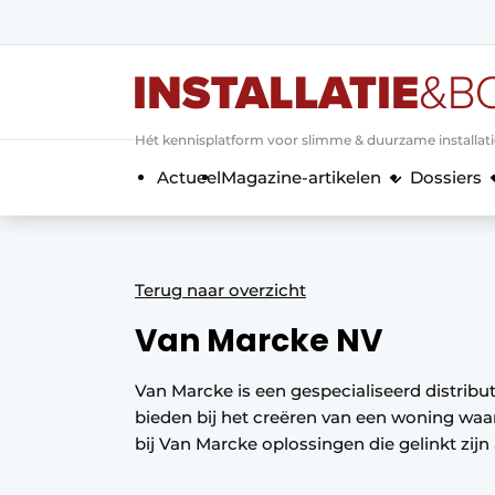
Aanmelden
Algemene voorwaarden
Hét kennisplatform voor slimme & duurzame installat
Banner overzicht
Actueel
Magazine-artikelen
Dossiers
Bedrijven
Aanmelden
Bedankt voor de a
Bedrijven
Contact
Terug naar overzicht
Evenement aanmelden
Van Marcke NV
Home
Meest gelezen
Van Marcke is een gespecialiseerd distribut
Nieuwsbrief
bieden bij het creëren van een woning waar 
bij Van Marcke oplossingen die gelinkt zij
Podcasts
Privacy / Cookie statement