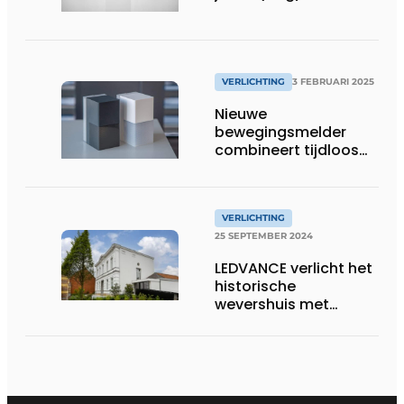
VERLICHTING
3 FEBRUARI 2025
Nieuwe
bewegingsmelder
combineert tijdloos
design met
uitgebreide
instelmogelijkheden
VERLICHTING
25 SEPTEMBER 2024
LEDVANCE verlicht het
historische
wevershuis met
moderne
lichtoplossingen