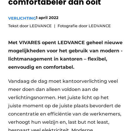
comfortabeler dan ooit
Sanitair
Vacature aanmelden
Vacatures
1 april 2022
VERLICHTING
Tekst door LEDVANCE
Fotografie door LEDVANCE
Video’s
Binnenklimaat
Met VIVARES opent LEDVANCE geheel nieuwe
Brandbeveiliging
mogelijkheden voor het gebruik van modern ­
lichtmanagement in kantoren – flexibel,
Ventilatie
eenvoudig en comfortabel.
Warmtepompen
Vandaag de dag moet kantoorverlichting veel
meer doen dan alleen voldoen aan de
verlichtings­normen. Het juiste licht op het
juiste moment op de juiste plaats bevordert de
concentratie en efficiëntie van de werknemers,
verhoogt hun welzijn en, last but not least,
bespaart veel elektriciteit. Moderne