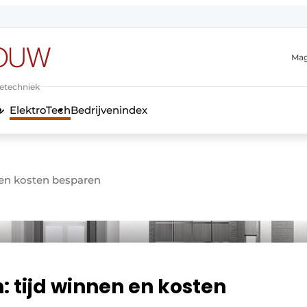
Mag
ietechniek
ElektroTech
Bedrijvenindex
anmelding
n en kosten besparen
: tijd winnen en kosten