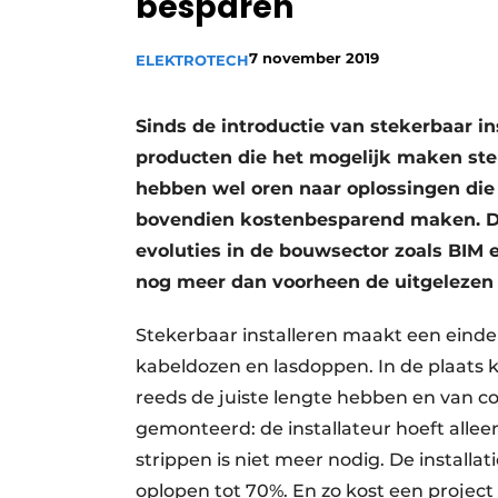
besparen
Vacature aanmelden
7 november 2019
ELEKTROTECH
Vacatures
Video’s
Sinds de introductie van stekerbaar i
producten die het mogelijk maken ste
hebben wel oren naar oplossingen die
bovendien kostenbesparend maken. De
evoluties in de bouwsector zoals BIM 
nog meer dan voorheen de uitgelezen
Stekerbaar installeren maakt een einde
kabeldozen en lasdoppen. In de plaats
reeds de juiste lengte hebben en van con
gemonteerd: de installateur hoeft alleen
strippen is niet meer nodig. De installat
oplopen tot 70%. En zo kost een projec