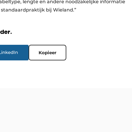
abeltype, lengte en andere noodzakelijke informatie
 standaardpraktijk bij Wieland.”
rder.
LinkedIn
Kopieer