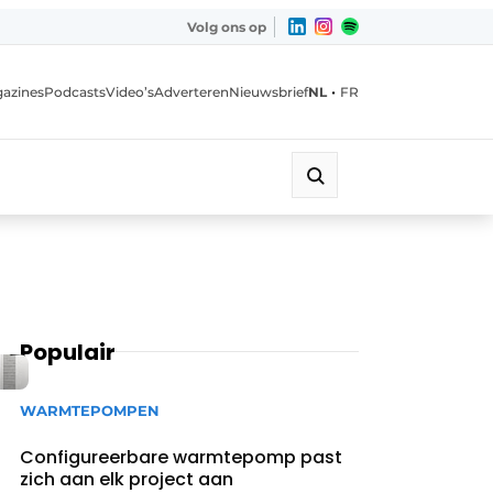
Volg ons op
•
azines
Podcasts
Video’s
Adverteren
Nieuwsbrief
NL
FR
Populair
WARMTEPOMPEN
Configureerbare warmtepomp past
zich aan elk project aan