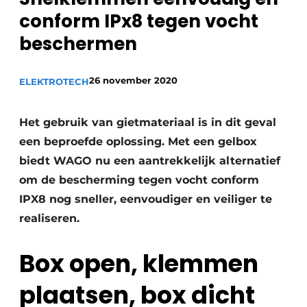
Sanitair
conform IPx8 tegen vocht
Vacature aanmelden
beschermen
Vacatures
Video’s
Binnenklimaat
26 november 2020
ELEKTROTECH
Brandbeveiliging
Het gebruik van gietmateriaal is in dit geval
een beproefde oplossing. Met een gelbox
Ventilatie
biedt WAGO nu een aantrekkelijk alternatief
Warmtepompen
om de bescherming tegen vocht conform
IPX8 nog sneller, eenvoudiger en veiliger te
realiseren.
Box open, klemmen
plaatsen, box dicht