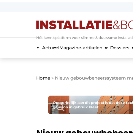
Aanmelden
Algemene voorwaarden
Hét kennisplatform voor slimme & duurzame installat
Banner overzicht
Actueel
Magazine-artikelen
Dossiers
Bedrijven
Aanmelden
Bedankt voor de a
Bedrijven
Contact
Home
»
Nieuw gebouwbeheerssysteem maa
Evenement aanmelden
Home
Meest gelezen
Opmerkelijk aan dit project is dat deze toc
gewoon in gebruik bleef.
Nieuwsbrief
Podcasts
Privacy / Cookie statement