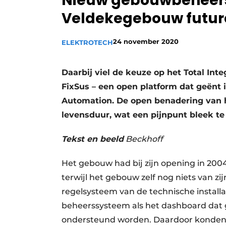
Nieuw gebouwbeheer
Vacature aanmelden
Veldekegebouw futur
Vacatures
24 november 2020
ELEKTROTECH
Video’s
Daarbij viel de keuze op het Total In
FixSus – een open platform dat geënt 
Automation. De open benadering van 
levensduur, wat een pijnpunt bleek te z
Tekst en beeld
Beckhoff
Het gebouw had bij zijn opening in 2
terwijl het gebouw zelf nog niets van z
regelsysteem van de technische installa
beheerssysteem als het dashboard dat g
ondersteund worden. Daardoor konden wi