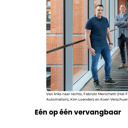
Van links naar rechts, Fabrizio Menichetti (Het 
Automation), Kim Loenders en Koen Verschuere (Fi
Eén op één vervangbaar