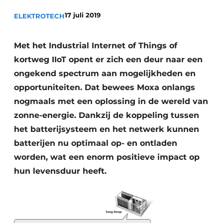
Sanitair
Vacature aanmelden
17 juli 2019
ELEKTROTECH
Vacatures
Video’s
Met het Industrial Internet of Things of
Binnenklimaat
kortweg IIoT opent er zich een deur naar een
ongekend spectrum aan mogelijkheden en
Brandbeveiliging
opportuniteiten.
Dat bewees Moxa onlangs
nogmaals met een oplossing in de wereld van
Ventilatie
zonne-energie. Dankzij de koppeling tussen
Warmtepompen
het batterijsysteem en het netwerk kunnen
batterijen nu optimaal op- en ontladen
worden, wat een enorm positieve impact op
hun levensduur heeft.