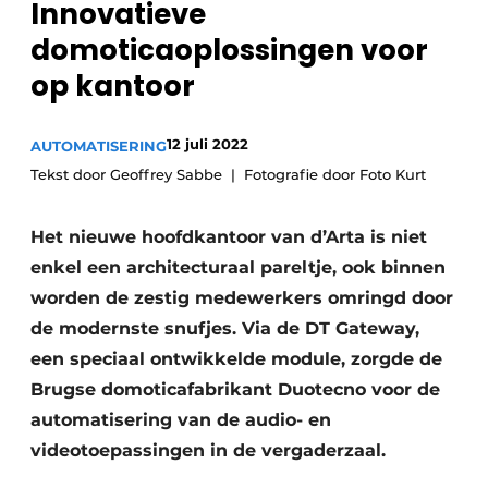
Innovatieve
Sanitair
Vacature aanmelden
domoticaoplossingen voor
Vacatures
op kantoor
Video’s
Binnenklimaat
12 juli 2022
AUTOMATISERING
Tekst door Geoffrey Sabbe
Brandbeveiliging
Fotografie door Foto Kurt
Ventilatie
Het nieuwe hoofdkantoor van d’Arta is niet
enkel een architecturaal pareltje, ook binnen
Warmtepompen
worden de zestig medewerkers omringd door
de modernste snufjes. Via de DT Gateway,
een speciaal ontwikkelde module, zorgde de
Brugse domoticafabrikant Duotecno voor de
automatisering van de audio- en
videotoepassingen in de vergaderzaal.