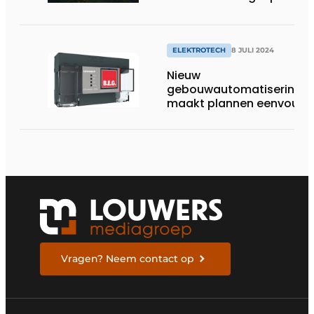
voor tweede keer meest
duurzame onderneming t
wereld
ELEKTROTECH
8 JULI 2024
Nieuw
gebouwautomatiserings
maakt plannen eenvoudi
Vragen? Neem contact op