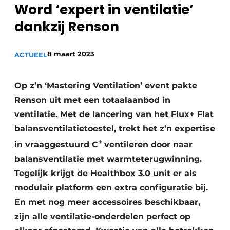
Word ‘expert in ventilatie’
Sanitair
Vacature aanmelden
dankzij Renson
Vacatures
Video’s
8 maart 2023
ACTUEEL
Binnenklimaat
Brandbeveiliging
Op z’n ‘Mastering Ventilation’ event pakte
Renson uit met een totaalaanbod in
Ventilatie
ventilatie. Met de lancering van het Flux+ Flat
balansventilatietoestel, trekt het z’n expertise
Warmtepompen
+
in vraaggestuurd C
ventileren door naar
balansventilatie met warmteterugwinning.
Tegelijk krijgt de Healthbox 3.0 unit er als
modulair platform een extra configuratie bij.
En met nog meer accessoires beschikbaar,
zijn alle ventilatie-onderdelen perfect op