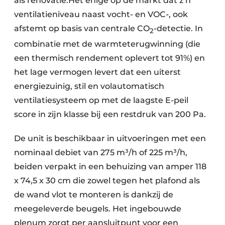
als renovatie.Het enige op de markt dat z’n
ventilatieniveau naast vocht- en VOC-, ook
afstemt op basis van centrale CO
-detectie. In
2
combinatie met de warmteterugwinning (die
een thermisch rendement oplevert tot 91%) en
het lage vermogen levert dat een uiterst
energiezuinig, stil en volautomatisch
ventilatiesysteem op met de laagste E-peil
score in zijn klasse bij een restdruk van 200 Pa.
De unit is beschikbaar in uitvoeringen met een
nominaal debiet van 275 m³/h of 225 m³/h,
beiden verpakt in een behuizing van amper 118
x 74,5 x 30 cm die zowel tegen het plafond als
de wand vlot te monteren is dankzij de
meegeleverde beugels. Het ingebouwde
plenum zorgt per aansluitpunt voor een