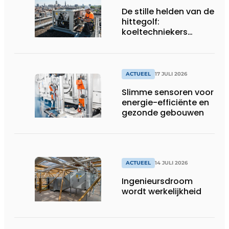
De stille helden van de
hittegolf:
koeltechniekers
houden ziekenhuizen,
woonzorgcentra en
fabrieken of
productiebedrijven
ACTUEEL
17 JULI 2026
draaiende
Slimme sensoren voor
energie-efficiënte en
gezonde gebouwen
ACTUEEL
14 JULI 2026
Ingenieursdroom
wordt werkelijkheid