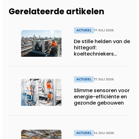
Gerelateerde artikelen
ACTUEEL
17 JULI 2026
De stille helden van de
hittegolf:
koeltechniekers
houden ziekenhuizen,
woonzorgcentra en
fabrieken of
productiebedrijven
ACTUEEL
17 JULI 2026
draaiende
Slimme sensoren voor
energie-efficiënte en
gezonde gebouwen
ACTUEEL
14 JULI 2026