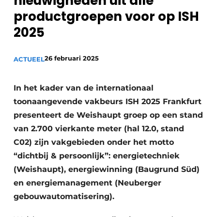
nieuwigheden uit alle
Sanitair
Vacature aanmelden
productgroepen voor op ISH
Vacatures
2025
Video’s
Binnenklimaat
26 februari 2025
ACTUEEL
Brandbeveiliging
In het kader van de internationaal
Ventilatie
toonaangevende vakbeurs ISH 2025 Frankfurt
presenteert de Weishaupt groep op een stand
Warmtepompen
van 2.700 vierkante meter (hal 12.0, stand
C02) zijn vakgebieden onder het motto
“dichtbij & persoonlijk”: energietechniek
(Weishaupt), energiewinning (Baugrund Süd)
en energiemanagement (Neuberger
gebouwautomatisering).