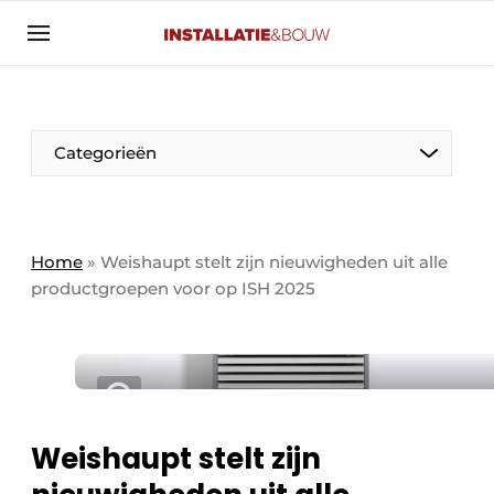
Aanmelden
Algemene voorwaarden
Banner overzicht
Categorieën
Bedrijven
Aanmelden
Bedankt voor de aanmelding
Bedrijven
Contact
Home
»
Weishaupt stelt zijn nieuwigheden uit alle
productgroepen voor op ISH 2025
Evenement aanmelden
Algemeen
Home
Panelgesprek
Meest gelezen
Nieuwsbrief
Solar
Podcasts
Weishaupt stelt zijn
HVAC
Privacy / Cookie statement