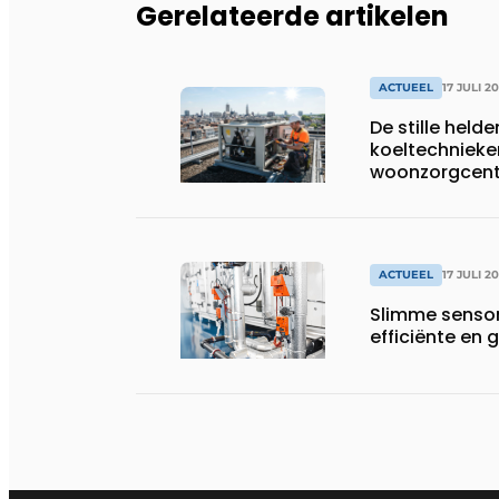
Gerelateerde artikelen
ACTUEEL
17 JULI 2
De stille helde
koeltechnieke
woonzorgcentr
productiebedr
ACTUEEL
17 JULI 2
Slimme sensor
efficiënte e