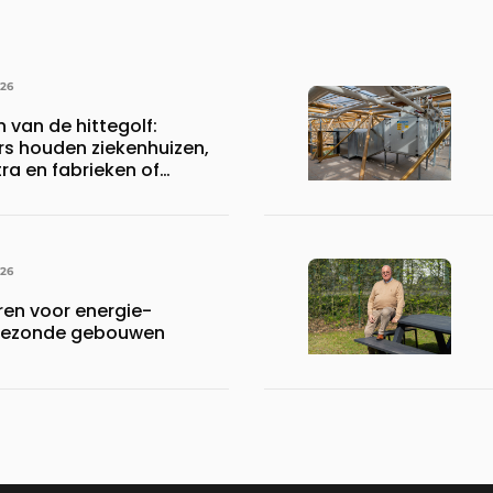
026
n van de hittegolf:
rs houden ziekenhuizen,
a en fabrieken of
ijven draaiende
026
en voor energie-
n gezonde gebouwen