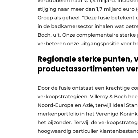
verdubbelen naar € 1,4 miljard. Inclusie
stijging naar meer dan 1,7 miljard euro 
Groep als geheel. “Deze fusie betekent
in de badkamersector inhalen wat betref
Boch, uit. Onze complementaire sterk
verbeteren onze uitgangspositie voor het
Regionale sterke punten,
productassortimenten ve
Door de fusie ontstaat een krachtige 
verkoopstrategieën. Villeroy & Boch hee
Noord-Europa en Azië, terwijl Ideal St
merkenportfolio in het Verenigd Koninkr
het bijzonder. Terwijl de verkoopstrateg
hoogwaardig particulier klantenbestand