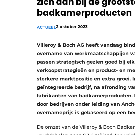
zich aan bij de groots
Vacature aanmelden
badkamerproducten
Vacatures
2 oktober 2023
Video’s
ACTUEEL
Villeroy & Boch AG heeft vandaag bi
overname van werkmaatschappijen van
passen strategisch gezien goed bij el
verkoopstrategieën en product- en mer
sterkere marktpositie en extra groei. 
geïntegreerde bedrijf, na afronding va
fabrikanten van badkamerproducten. 
door bedrijven onder leiding van Anch
overnameprijs is gebaseerd op een be
De omzet van de Villeroy & Boch Badkame