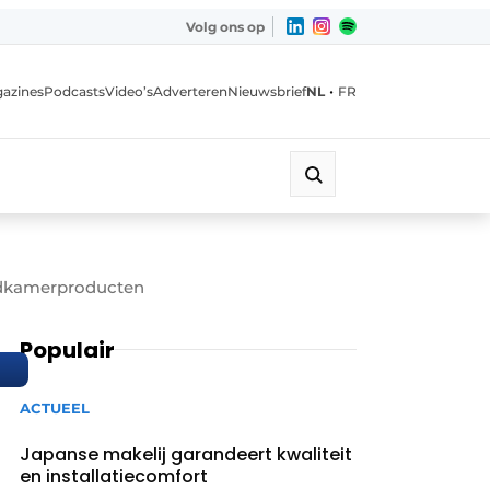
Volg ons op
•
azines
Podcasts
Video’s
Adverteren
Nieuwsbrief
NL
FR
 badkamerproducten
Populair
ACTUEEL
Japanse makelij garandeert kwaliteit
en installatiecomfort