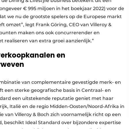
f de Dining & Lifestyle business betekent dit een
(ongeveer € 995 miljoen in het boekjaar 2022) voor de
 dat we nu de grootste spelers op de Europese markt
t omzet”, legt Frank Göring, CEO van Villeroy &
e punten maken ons ook concurrerender en
 realiseren van extra groei aanzienlijk.”
 verkoopkanalen en
rweven
combinatie van complementaire gevestigde merk- en
ft een sterke geografische basis in Centraal- en
andard een uitstekende reputatie geniet met haar
ijk, Italië en de regio Midden-Oosten/Noord-Afrika in
ie van Villeroy & Boch zich voornamelijk richt op een
, beschikt Ideal Standard over bijzondere expertise