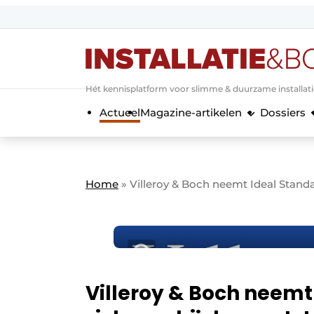
Aanmelden
Algemene voorwaarden
Hét kennisplatform voor slimme & duurzame installat
Banner overzicht
Actueel
Magazine-artikelen
Dossiers
Bedrijven
Aanmelden
Bedankt voor de a
Bedrijven
Contact
Home
»
Villeroy & Boch neemt Ideal Standa
Evenement aanmelden
Home
Meest gelezen
Nieuwsbrief
Podcasts
Villeroy & Boch neemt 
Privacy / Cookie statement