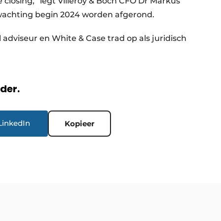
 closing,” legt Villeroy & Boch CFO Dr Markus
rwachting begin 2024 worden afgerond.
 adviseur en White & Case trad op als juridisch
rder.
LinkedIn
Kopieer