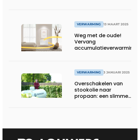
draadloos
communicatiesysteem
VERWARMING
13 MAART 2025
Weg met de oude!
Vervang
accumulatieverwarming
door moderne
elektrische verwarming
VERWARMING
3 JANUARI 2025
Overschakelen van
stookolie naar
propaan: een slimme
keuze voor flexibele
energie