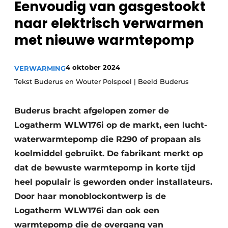
Eenvoudig van gasgestookt
Sanitair
Vacature aanmelden
naar elektrisch verwarmen
Vacatures
met nieuwe warmtepomp
Video’s
Binnenklimaat
4 oktober 2024
VERWARMING
Tekst Buderus en Wouter Polspoel | Beeld Buderus
Brandbeveiliging
Ventilatie
Buderus bracht afgelopen zomer de
Logatherm WLW176i op de markt, een lucht-
Warmtepompen
waterwarmtepomp die R290 of propaan als
koelmiddel gebruikt. De fabrikant merkt op
dat de bewuste warmtepomp in korte tijd
heel populair is geworden onder installateurs.
Door haar monoblockontwerp is de
Logatherm WLW176i dan ook een
warmtepomp die de overgang van