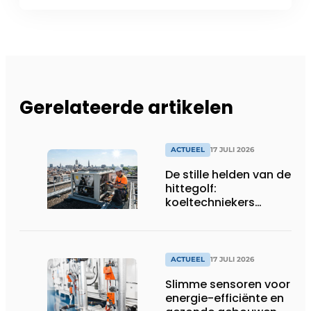
Gerelateerde artikelen
ACTUEEL
17 JULI 2026
De stille helden van de
hittegolf:
koeltechniekers
houden ziekenhuizen,
woonzorgcentra en
fabrieken of
productiebedrijven
ACTUEEL
17 JULI 2026
draaiende
Slimme sensoren voor
energie-efficiënte en