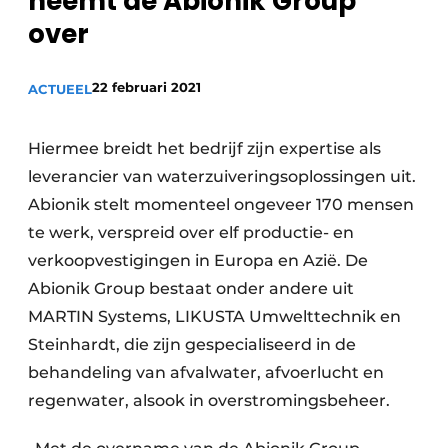
neemt de Abionik Group
Sanitair
Vacature aanmelden
over
Vacatures
22 februari 2021
ACTUEEL
Video’s
Binnenklimaat
Hiermee breidt het bedrijf zijn expertise als
Brandbeveiliging
leverancier van waterzuiveringsoplossingen uit.
Abionik stelt momenteel ongeveer 170 mensen
Ventilatie
te werk, verspreid over elf productie- en
Warmtepompen
verkoopvestigingen in Europa en Azië. De
Abionik Group bestaat onder andere uit
MARTIN Systems, LIKUSTA Umwelttechnik en
Steinhardt, die zijn gespecialiseerd in de
behandeling van afvalwater, afvoerlucht en
regenwater, alsook in overstromingsbeheer.