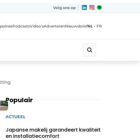
Volg ons op
•
azines
Podcasts
Video’s
Adverteren
Nieuwsbrief
NL
FR
tting
Populair
ACTUEEL
Japanse makelij garandeert kwaliteit
en installatiecomfort