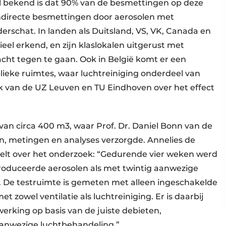
 bekend is dat 90% van de besmettingen op deze
 indirecte besmettingen door aerosolen met
derschat. In landen als Duitsland, VS, VK, Canada en
cieel erkend, en zijn klaslokalen uitgerust met
acht tegen te gaan. Ook in België komt er een
blieke ruimtes, waar luchtreiniging onderdeel van
k van de UZ Leuven en TU Eindhoven over het effect
 van circa 400 m3, waar Prof. Dr. Daniel Bonn van de
n, metingen en analyses verzorgde. Annelies de
elt over het onderzoek: “Gedurende vier weken werd
oduceerde aerosolen als met twintig aanwezige
. De testruimte is gemeten met alleen ingeschakelde
t zowel ventilatie als luchtreiniging. Er is daarbij
erking op basis van de juiste debieten,
 aanwezige luchtbehandeling.”