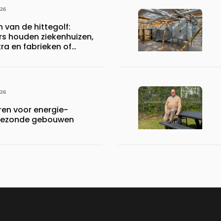
026
n van de hittegolf:
rs houden ziekenhuizen,
a en fabrieken of
ijven draaiende
026
en voor energie-
n gezonde gebouwen