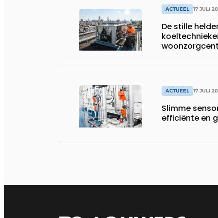
ACTUEEL
17 JULI 2
De stille helde
koeltechnieke
woonzorgcentr
productiebedr
ACTUEEL
17 JULI 2
Slimme sensor
efficiënte e