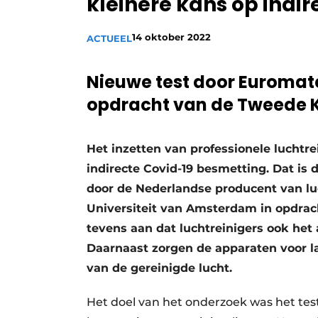
kleinere kans op indi
Vacature aanmelden
14 oktober 2022
ACTUEEL
Vacatures
Video’s
Nieuwe test door Euromate
opdracht van de Tweede
Het inzetten van professionele luchtre
indirecte Covid-19 besmetting. Dat is 
door de Nederlandse producent van l
Universiteit van Amsterdam in opdra
tevens aan dat luchtreinigers ook het 
Daarnaast zorgen de apparaten voor l
van de gereinigde lucht.
Het doel van het onderzoek was het test