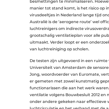
besmettingen te minimaliseren. Hoewel
manier tot stand komt, is het risico op
virusdeeltjes in Nederland lange tijd on
Australië is de ‘aerogene route’ wel offi
luchtreinigers om indirecte virusoverdr
grootschalig ventilatieplan voor alle pu
uitmaakt. Verder loopt er een onderzoe
van luchtreiniging op scholen.
De testen zijn uitgevoerd in een ruimte
Universiteit van Amsterdam de sensore
Jong, woordvoerder van Euromate, vert
er gemeten met zowel kunstmatig gepr
functionarissen die aan het werk waren
ventilatie volgens Bouwbesluit 2012 en me
onder andere gekeken naar effectieve w
luchtcirculatie en het verband met de