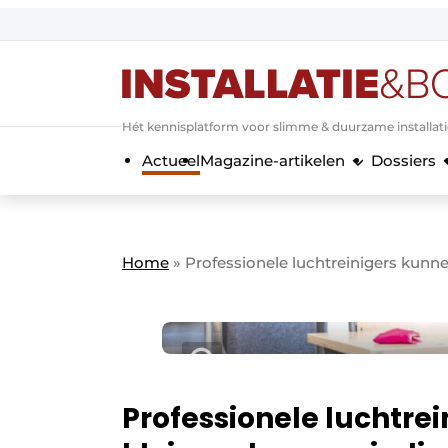
Aanmelden
Algemene voorwaarden
Hét kennisplatform voor slimme & duurzame installat
Banner overzicht
Actueel
Magazine-artikelen
Dossiers
Bedrijven
Aanmelden
Bedankt voor de a
Bedrijven
Contact
Home
»
Professionele luchtreinigers kunne
Evenement aanmelden
Home
Meest gelezen
Nieuwsbrief
Podcasts
Professionele luchtrei
Privacy / Cookie statement