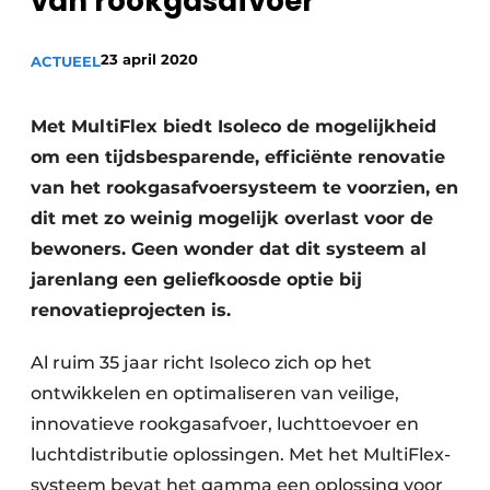
van rookgasafvoer
Sanitair
Vacature aanmelden
23 april 2020
Vacatures
ACTUEEL
Video’s
Met MultiFlex biedt Isoleco de mogelijkheid
Binnenklimaat
om een tijdsbesparende, efficiënte renovatie
Brandbeveiliging
van het rookgasafvoersysteem te voorzien, en
dit met zo weinig mogelijk overlast voor de
Ventilatie
bewoners. Geen wonder dat dit systeem al
Warmtepompen
jarenlang een geliefkoosde optie bij
renovatieprojecten is.
Al ruim 35 jaar richt Isoleco zich op het
ontwikkelen en optimaliseren van veilige,
innovatieve rookgasafvoer, luchttoevoer en
luchtdistributie oplossingen. Met het MultiFlex-
systeem bevat het gamma een oplossing voor