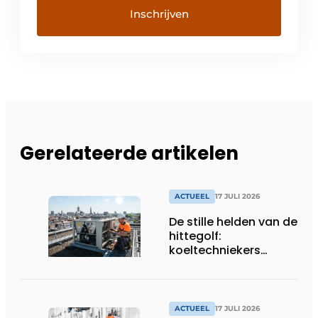
Gerelateerde artikelen
ACTUEEL
17 JULI 2026
De stille helden van de
hittegolf:
koeltechniekers
houden ziekenhuizen,
woonzorgcentra en
fabrieken of
productiebedrijven
ACTUEEL
17 JULI 2026