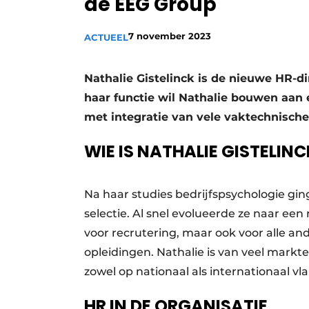
de EEG Group
Vacature aanmelden
7 november 2023
ACTUEEL
Vacatures
Video’s
Nathalie Gistelinck is de nieuwe HR-di
haar functie wil Nathalie bouwen aan
met integratie van vele vaktechnische 
WIE IS NATHALIE GISTELINC
Na haar studies bedrijfspsychologie gin
selectie. Al snel evolueerde ze naar een
voor recrutering, maar ook voor alle an
opleidingen. Nathalie is van veel markte
zowel op nationaal als internationaal vla
HR IN DE ORGANISATIE