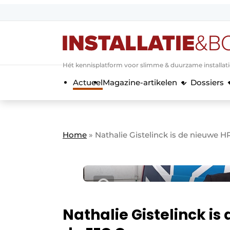
Aanmelden
Algemene voorwaarden
Hét kennisplatform voor slimme & duurzame installat
Banner overzicht
Actueel
Magazine-artikelen
Dossiers
Bedrijven
Aanmelden
Bedankt voor de a
Bedrijven
Contact
Home
»
Nathalie Gistelinck is de nieuwe 
Evenement aanmelden
Home
Meest gelezen
Nieuwsbrief
Podcasts
Nathalie Gistelinck is
Privacy / Cookie statement