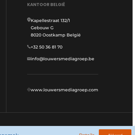
KANTOOR BELGIË
Kapellestraat 132/1
Gebouw G
8020 Oostkamp België
+32 50 36 81 70
info@louwersmediagroep.be
www.louwersmediagroep.com
Algemene voorwaarden
Privacy policy