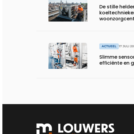
De stille helde
koeltechnieke
woonzorgcentr
productiebedr
ACTUEEL
17 JULI 2
Slimme sensor
efficiënte e