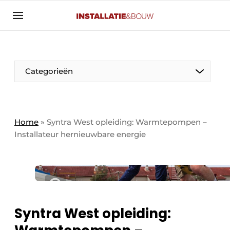
Aanmelden
Algemene voorwaarden
Banner overzicht
Categorieën
Bedrijven
Aanmelden
Bedankt voor de aanmelding
Bedrijven
Contact
Home
»
Syntra West opleiding: Warmtepompen –
Installateur hernieuwbare energie
Evenement aanmelden
Algemeen
Home
Panelgesprek
Meest gelezen
Nieuwsbrief
Solar
Podcasts
Syntra West opleiding:
HVAC
Privacy / Cookie statement