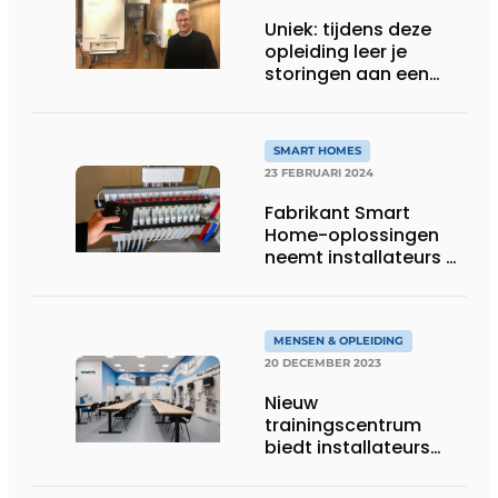
Uniek: tijdens deze
opleiding leer je
storingen aan een
gasketel ontcijferen
SMART HOMES
23 FEBRUARI 2024
Fabrikant Smart
Home-oplossingen
neemt installateurs bij
de hand in eigen
academy
MENSEN & OPLEIDING
20 DECEMBER 2023
Nieuw
trainingscentrum
biedt installateurs
gratis kennis aan