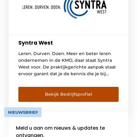
Syntra West
Leren. Durven. Doen. Meer en beter leren
ondernemen in de KMO, daar staat Syntra
West voor. De praktijkgerichte aanpak staat
ervoor garant dat je de kennis die je bij
Syntra West opdoet, ook meteen
professioneel kunt toepassen. Syntra West
leidt vooral medewerkers, kaderleden en
Bekijk Bedrijfsprofiel
bedrijfsleiders voor kleine & middelgrote
ondernemingen op, maar ook organisaties
NIEUWSBRIEF
uit […]
Meld u aan om nieuws & updates te
ontvangen.