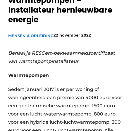
Warmtepompen –
Sanitair
Vacature aanmelden
Installateur hernieuwbare
Vacatures
energie
Video’s
Binnenklimaat
22 november 2022
MENSEN & OPLEIDING
Brandbeveiliging
Behaal je RESCert-bekwaamheidscertificaat
Ventilatie
van warmtepompinstallateur
Warmtepompen
Warmtepompen
Sedert januari 2017 is er per woning of
woningeenheid een premie van 4000 euro voor
een geothermische warmtepomp, 1500 euro
voor een lucht-waterwarmtepomp, 800 euro
voor een hybride lucht-luchtwarmtepomp, 300
euro voor een lucht-luchtwarmtepomp. Alle