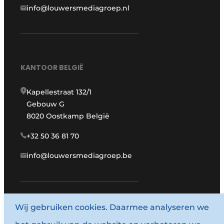
info@louwersmediagroep.nl
KANTOOR BELGIË
Kapellestraat 132/1
Gebouw G
8020 Oostkamp België
+32 50 36 81 70
info@louwersmediagroep.be
Wij gebruiken cookies. Daarmee analyseren we
www.louwersmediagroep.com