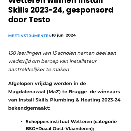
Wetteren winnen Install
Sanitair
Vacature aanmelden
Skills 2023-24, gesponsord
Vacatures
door Testo
Video’s
Binnenklimaat
18 juni 2024
MEETINSTRUMENTEN
Brandbeveiliging
150 leerlingen van 13 scholen nemen deel aan
Ventilatie
wedstrijd om beroep van installateur
aantrekkelijker te maken
Warmtepompen
Afgelopen vrijdag werden in de
Magdalenazaal (MaZ) te Brugge ​ de winnaars
van Install Skills Plumbing & Heating 2023-24
bekendgemaakt:
Scheppersinstituut Wetteren (categorie
BSO+Duaal Oost-Vlaanderen);