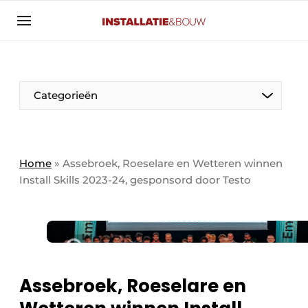
Aanmelden
Algemene voorwaarden
Banner overzicht
Categorieën
Bedrijven
Aanmelden
Bedankt voor de aanmelding
Bedrijven
Contact
Home
»
Assebroek, Roeselare en Wetteren winnen
Install Skills 2023-24, gesponsord door Testo
Evenement aanmelden
Algemeen
Home
Panelgesprek
Meest gelezen
Nieuwsbrief
Solar
Podcasts
Assebroek, Roeselare en
HVAC
Privacy / Cookie statement