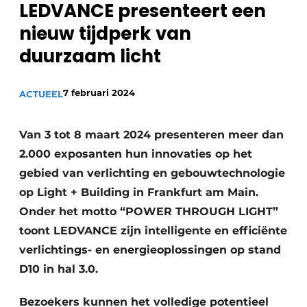
LEDVANCE presenteert een
Sanitair
Vacature aanmelden
nieuw tijdperk van
Vacatures
duurzaam licht
Video’s
Binnenklimaat
7 februari 2024
ACTUEEL
Brandbeveiliging
Van 3 tot 8 maart 2024 presenteren meer dan
Ventilatie
2.000 exposanten hun innovaties op het
Warmtepompen
gebied van verlichting en gebouwtechnologie
op Light + Building in Frankfurt am Main.
Onder het motto “POWER THROUGH LIGHT”
toont LEDVANCE zijn intelligente en efficiënte
verlichtings- en energieoplossingen op stand
D10 in hal 3.0.
Bezoekers kunnen het volledige potentieel