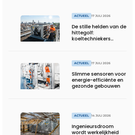
ACTUEEL
17 JULI 2026
De stille helden van de
hittegolf:
koeltechniekers
houden ziekenhuizen,
woonzorgcentra en
fabrieken of
productiebedrijven
ACTUEEL
17 JULI 2026
draaiende
Slimme sensoren voor
energie-efficiënte en
gezonde gebouwen
ACTUEEL
14 JULI 2026
Ingenieursdroom
wordt werkelijkheid