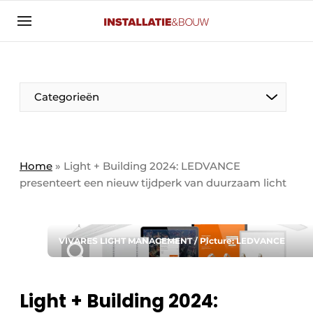
Aanmelden
Algemene voorwaarden
Banner overzicht
Categorieën
Bedrijven
Aanmelden
Bedankt voor de aanmelding
Bedrijven
Contact
Home
»
Light + Building 2024: LEDVANCE
presenteert een nieuw tijdperk van duurzaam licht
Evenement aanmelden
Algemeen
Home
Panelgesprek
Meest gelezen
VIVARES LIGHT MANAGEMENT / Picture: LEDVANCE
Nieuwsbrief
Solar
Podcasts
Light + Building 2024:
HVAC
Privacy / Cookie statement