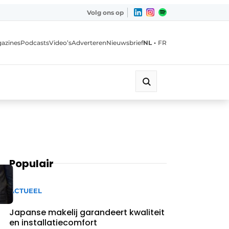
Volg ons op
•
azines
Podcasts
Video’s
Adverteren
Nieuwsbrief
NL
FR
Populair
ACTUEEL
Japanse makelij garandeert kwaliteit
en installatiecomfort