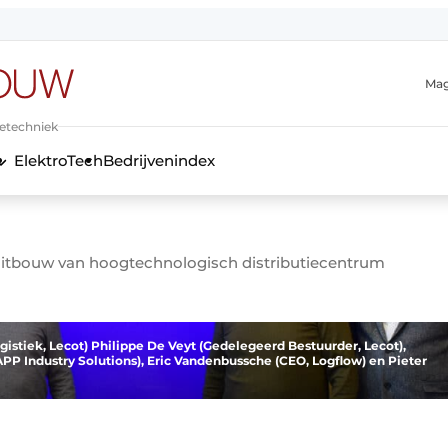
Mag
ietechniek
ElektroTech
Bedrijvenindex
anmelding
 uitbouw van hoogtechnologisch distributiecentrum
istiek, Lecot) Philippe De Veyt (Gedelegeerd Bestuurder, Lecot),
PP Industry Solutions), Eric Vandenbussche (CEO, Logflow) en Pieter