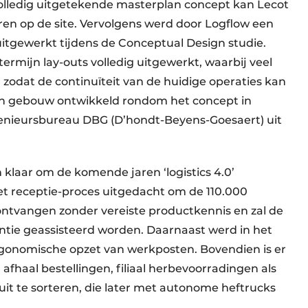
 volledig uitgetekende masterplan concept kan Lecot
ren op de site. Vervolgens werd door Logflow een
 uitgewerkt tijdens de Conceptual Design studie.
termijn lay-outs volledig uitgewerkt, waarbij veel
zodat de continuïteit van de huidige operaties kan
n gebouw ontwikkeld rondom het concept in
enieursbureau DBG (D’hondt-Beyens-Goesaert) uit
laar om de komende jaren ‘logistics 4.0’
et receptie-proces uitgedacht om de 110.000
 ontvangen zonder vereiste productkennis en zal de
gentie geassisteerd worden. Daarnaast werd in het
gonomische opzet van werkposten. Bovendien is er
 afhaal bestellingen, filiaal herbevoorradingen als
it te sorteren, die later met autonome heftrucks