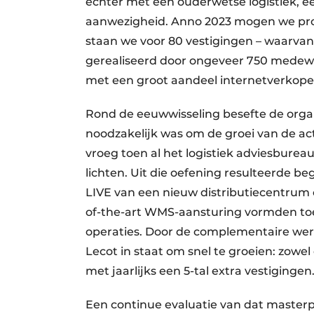
echter met een ouderwetse logistiek, ee
aanwezigheid. Anno 2023 mogen we pro
staan we voor 80 vestigingen – waarvan
gerealiseerd door ongeveer 750 medewe
met een groot aandeel internetverkopen.
Rond de eeuwwisseling besefte de organ
noodzakelijk was om de groei van de act
vroeg toen al het logistiek adviesbureau
lichten. Uit die oefening resulteerde b
LIVE van een nieuw distributiecentrum o
of-the-art WMS-aansturing vormden toe
operaties. Door de complementaire wer
Lecot in staat om snel te groeien: zowel
met jaarlijks een 5-tal extra vestigingen
Een continue evaluatie van dat masterpl