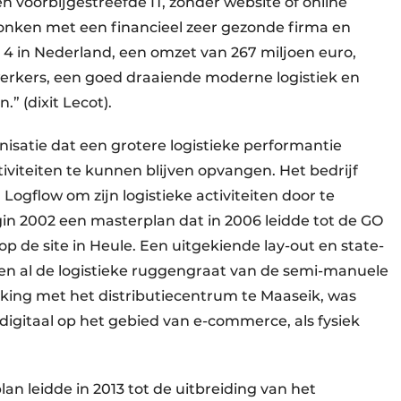
n voorbijgestreefde IT, zonder website of online
nken met een financieel zeer gezonde firma en
 4 in Nederland, een omzet van 267 miljoen euro,
rkers, een goed draaiende moderne logistiek en
” (dixit Lecot).
isatie dat een grotere logistieke performantie
iviteiten te kunnen blijven opvangen. Het bedrijf
 Logflow om zijn logistieke activiteiten door te
egin 2002 een masterplan dat in 2006 leidde tot de GO
p de site in Heule. Een uitgekiende lay-out en state-
n al de logistieke ruggengraat van de semi-manuele
king met het distributiecentrum te Maaseik, was
 digitaal op het gebied van e-commerce, als fysiek
.
an leidde in 2013 tot de uitbreiding van het