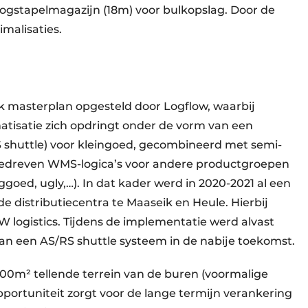
ogstapelmagazijn (18m) voor bulkopslag. Door de
malisaties.
ek masterplan opgesteld door Logflow, waarbij
tisatie zich opdringt onder de vorm van een
shuttle) voor kleingoed, gecombineerd met semi-
edreven WMS-logica’s voor andere productgroepen
oed, ugly,…). In dat kader werd in 2020-2021 al een
 distributiecentra te Maaseik en Heule. Hierbij
 logistics. Tijdens de implementatie werd alvast
an een AS/RS shuttle systeem in de nabije toekomst.
000m² tellende terrein van de buren (voormalige
portuniteit zorgt voor de lange termijn verankering