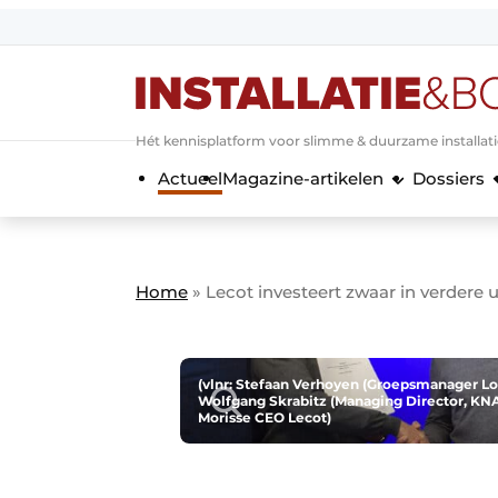
Aanmelden
Algemene voorwaarden
Hét kennisplatform voor slimme & duurzame installat
Banner overzicht
Actueel
Magazine-artikelen
Dossiers
Bedrijven
Aanmelden
Bedankt voor de a
Bedrijven
Contact
Home
»
Lecot investeert zwaar in verdere
Evenement aanmelden
Home
Meest gelezen
(vlnr: Stefaan Verhoyen (Groepsmanager Log
Wolfgang Skrabitz (Managing Director, KNA
Nieuwsbrief
Morisse CEO Lecot)
Podcasts
Privacy / Cookie statement