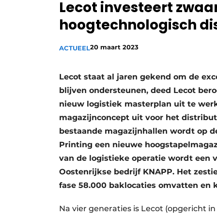
Lecot investeert zwaa
Vacature aanmelden
hoogtechnologisch di
Vacatures
Video’s
20 maart 2023
ACTUEEL
Lecot staat al jaren gekend om de exce
blijven ondersteunen, deed Lecot ber
nieuw logistiek masterplan uit te we
magazijnconcept uit voor het distribut
bestaande magazijnhallen wordt op de
Printing een nieuwe hoogstapelmagaz
van de logistieke operatie wordt een
Oostenrijkse bedrijf KNAPP. Het zesti
fase 58.000 baklocaties omvatten en k
Na vier generaties is Lecot (opgericht in