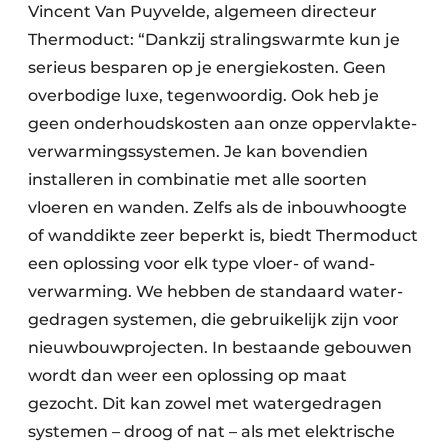
Vincent Van Puyvelde, algemeen directeur
Thermoduct: “Dankzij stralingswarmte kun je
serieus besparen op je energie­kosten. Geen
over­­bodige luxe, tegen­­woordig. Ook heb je
geen onder­houds­kosten aan onze oppervlakte­
verwarmings­systemen. Je kan boven­dien
installeren in combi­natie met alle soorten
vloeren en wanden. Zelfs als de inbouw­hoogte
of wand­dikte zeer beperkt is, biedt Thermoduct
een oplossing voor elk type vloer- of wand­
verwarming. We hebben de standaard water­
gedragen systemen, die gebruikelijk zijn voor
nieuwbouw­projecten. In bestaande gebouwen
wordt dan weer een oplossing op maat
gezocht. Dit kan zowel met watergedragen
systemen – droog of nat – als met elektrische