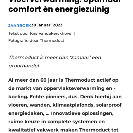
Sanitair
comfort én energiezuinig
Vacature aanmelden
Vacatures
30 januari 2023
JAARBOEK
Video’s
Tekst door Kris Vandekerckhove
Binnenklimaat
Fotografie door Thermoduct
Brandbeveiliging
Thermoduct is meer dan ‘zomaar’ een
Ventilatie
groothandel
Warmtepompen
Al meer dan 60 jaar is Thermoduct actief op
de markt van oppervlakteverwarming en -
koeling. Echte pioniers, dus. Denk hierbij aan
vloeren, wanden, klimaatplafonds, solarproof
energiedaken, … Innovatieve oplossingen,
ruime keuze in complete systemen en
kwalitatief vakwerk maken Thermoduct tot