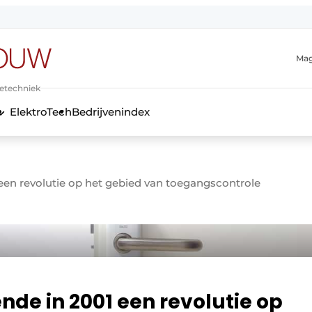
Mag
ietechniek
ElektroTech
Bedrijvenindex
anmelding
en ­revolutie op het ­gebied van toegangscontrole
de in 2001 een ­revolutie op