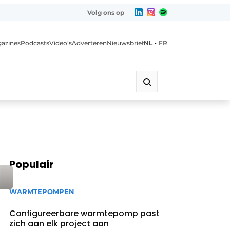
Volg ons op
•
azines
Podcasts
Video’s
Adverteren
Nieuwsbrief
NL
FR
Populair
WARMTEPOMPEN
Configureerbare warmtepomp past
zich aan elk project aan