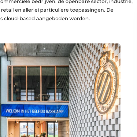
 commerciële bedrijven, de openbare sector, industrie,
etail en allerlei parti­culiere toe­passingen. De
ls cloud-based aangeboden worden.