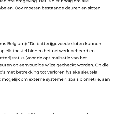
ad­loze omgeving. Het is niet nodig om alle
abelen. Ook moeten bestaande deuren en sloten
ems Belgium): “De batterij­gevoede sloten kunnen
op elk toestel binnen het netwerk beheerd en
erij­status (voor de optimalisatie van het
euren op eenvoudige wijze gecheckt worden. Op die
o’s met betrekking tot verloren fysieke sleutels
ct mogelijk om externe systemen, zoals biometrie, aan