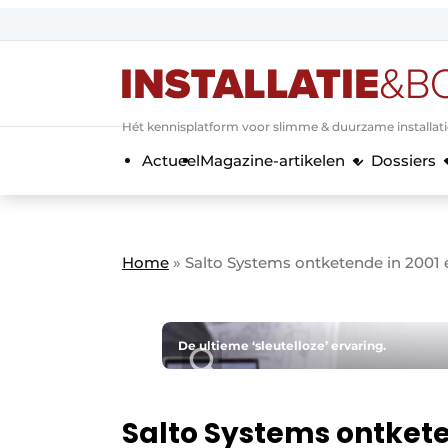
Aanmelden
Algemene voorwaarden
Hét kennisplatform voor slimme & duurzame installat
Banner overzicht
Actueel
Magazine-artikelen
Dossiers
Bedrijven
Aanmelden
Bedankt voor de a
Bedrijven
Contact
Home
»
Salto Systems ontketende in 2001 e
Evenement aanmelden
Home
Meest gelezen
De ultieme ‘sleutelloze’ ervaring.
Nieuwsbrief
Podcasts
Salto Systems ontketen
Privacy / Cookie statement