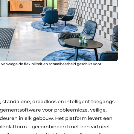
vanwege de flexibiliteit en schaalbaarheid geschikt voor
 standa­lone, draad­loos en intelli­gent toegangs­
ment­software voor probleem­loze, veilige,
e deuren in elk gebouw. Het platform levert een
ole­platform – gecombineerd met een vir­tueel