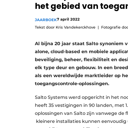
het ­gebied van toega
Vacature aanmelden
Vacatures
7 april 2022
JAARBOEK
Video’s
Tekst door Kris Vandekerckhove
Fotografie do
Al bijna 20 jaar staat Salto synoniem
alone, cloud-based en mobiele applica
beveiliging, beheer, flexibiliteit en d
elk type deur en gebouw. In een bree
als een wereldwijde marktleider op he
toegangscontrole-oplossingen.
Salto Systems werd opgericht in het n
heeft 35 vestigingen in 90 landen, met 
oplossingen van Salto zijn vanwege de fle
kleinere installaties kunnen eenvoudig u