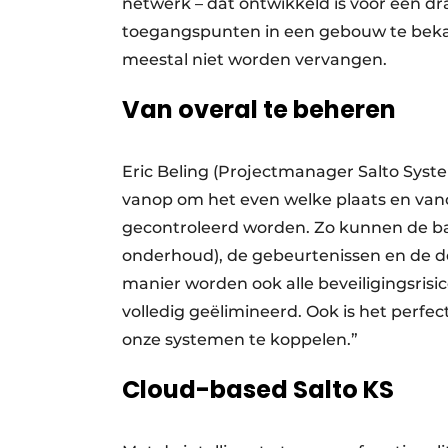
netwerk – dat ontwikkeld is voor een dra
toegangs­punten in een gebouw te bek
meestal niet worden vervangen.
Van overal te beheren
Eric Beling (Projectmanager Salto Syst
van­op om het even welke plaats en van
gecontroleerd wor­den. Zo kunnen de batt
onderhoud), de gebeurtenissen en de d
manier worden ook alle beveiligingsrisic
volledig geëlimineerd. Ook is het perfe
onze systemen te koppelen.”
Cloud-based Salto KS