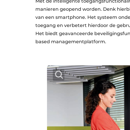
Met de intelligente toegangsfunctional
manieren geopend worden. Denk hierbij b
van een smart­phone. Het systeem onder
toegang en verbetert hierdoor de gebru
Het biedt geavanceerde beveiligingsfunc
based managementplatform.