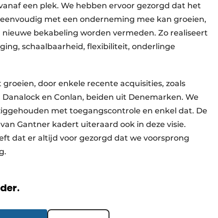
t vanaf een plek. We hebben ervoor gezorgd dat het
e eenvoudig met een onder­neming mee kan groeien,
 nieuwe bekabeling wor­den ver­meden. Zo rea­liseert
g, schaal­baar­heid, flexi­bili­teit, onder­linge
et groeien, door enkele recente acquisities, zoals
), Danalock en Conlan, beiden uit Denemarken. We
beziggehouden met toegangscontrole en enkel dat. De
 van Gantner kadert uiteraard ook in deze visie.
t dat er altijd voor gezorgd dat we voorsprong
ing.
rder.