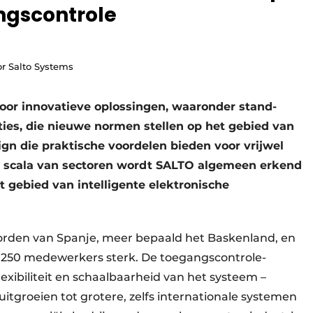
ngscontrole
or Salto Systems
 voor innovatieve oplossingen, waaronder stand-
ties, die nieuwe normen stellen op het gebied van
esign die praktische voordelen bieden voor vrijwel
d scala van sectoren wordt SALTO algemeen erkend
t gebied van intelligente elektronische
oorden van Spanje, meer bepaald het Baskenland, en
1.250 mede­werkers sterk. De toegangs­controle-
xi­bili­teit en schaalbaarheid van het systeem –
itgroeien tot gro­tere, zelfs inter­nationale systemen