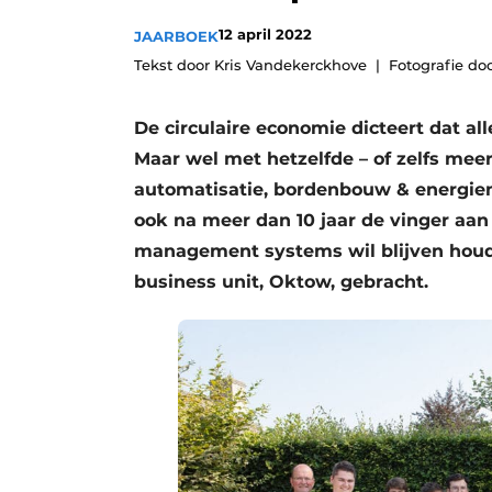
Vacature aanmelden
12 april 2022
JAARBOEK
Vacatures
Tekst door Kris Vandekerckhove
Fotografie do
Video’s
De circulaire economie dicteert dat a
Maar wel met hetzelfde – of zelfs meer!
automatisatie, bordenbouw & energie
ook na meer dan 10 jaar de vinger aan 
management systems wil blijven houd
business unit, Oktow, gebracht.