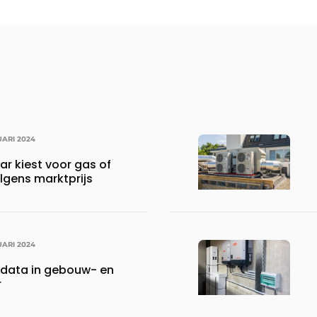
UARI 2024
r kiest voor gas of
olgens marktprijs
UARI 2024
 data in gebouw- en
r