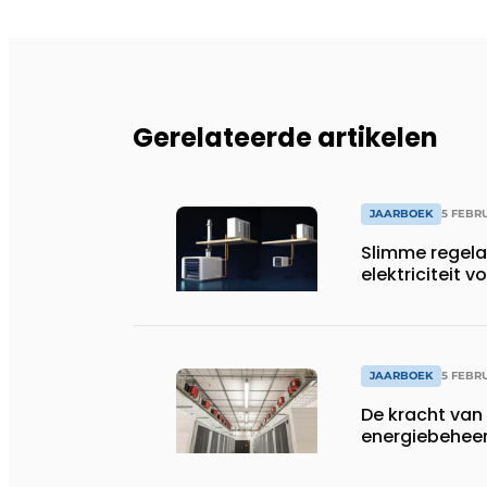
Gerelateerde artikelen
JAARBOEK
5 FEBR
Slimme regelaa
elektriciteit v
JAARBOEK
5 FEBR
De kracht van
energiebehee