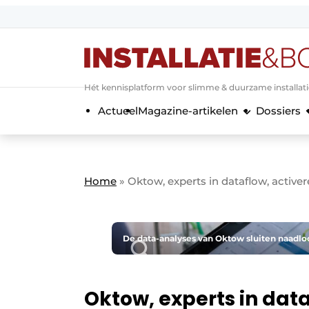
Aanmelden
Algemene voorwaarden
Hét kennisplatform voor slimme & duurzame installat
Banner overzicht
Actueel
Magazine-artikelen
Dossiers
Bedrijven
Aanmelden
Bedankt voor de a
Bedrijven
Contact
Home
»
Oktow, experts in dataflow, active
Evenement aanmelden
Home
Meest gelezen
De data-analyses van Oktow sluiten naadloo
Nieuwsbrief
Podcasts
Oktow, experts in dat
Privacy / Cookie statement