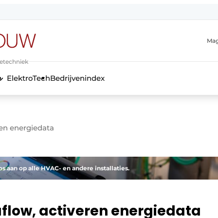
Mag
ietechniek
ElektroTech
Bedrijvenindex
anmelding
ren energiedata
s aan op alle HVAC- en andere installaties.
aflow, activeren energiedata