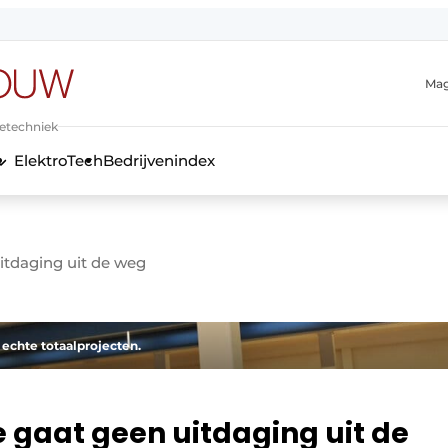
Mag
ietechniek
ElektroTech
Bedrijvenindex
anmelding
tdaging uit de weg
echte totaalprojecten.
gaat geen uitdaging uit de