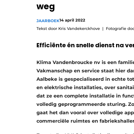
weg
Vacature aanmelden
Vacatures
14 april 2022
JAARBOEK
Video’s
Tekst door Kris Vandekerckhove
Fotografie d
Efficiënte én snelle dienst na 
Klima Vandenbroucke nv is een familie
Vakmanschap en service staat hier dan 
Aalbeke is gespecialiseerd in echte to
en elektrische installaties, over sanitai
dat ze een complete installatie in fun
volledig geprogrammeerde sturing. Zowe
gaat het dan vooral over volledige ap
commerciële ruimtes en fabriekshalle