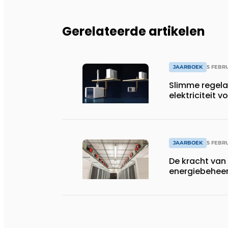
Gerelateerde artikelen
JAARBOEK
5 FEBR
Slimme regelaa
elektriciteit v
JAARBOEK
5 FEBR
De kracht van
energiebehee