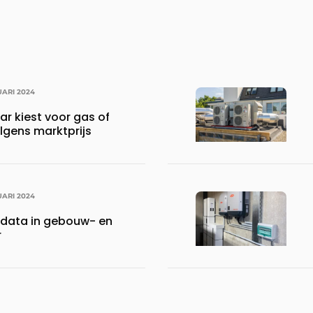
UARI 2024
r kiest voor gas of
olgens marktprijs
UARI 2024
 data in gebouw- en
r