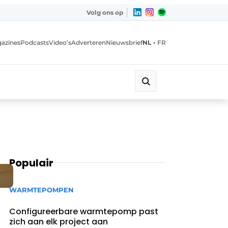
Volg ons op
•
azines
Podcasts
Video’s
Adverteren
Nieuwsbrief
NL
FR
Populair
WARMTEPOMPEN
Configureerbare warmtepomp past
zich aan elk project aan