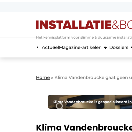
Aanmelden
Algemene voorwaarden
Hét kennisplatform voor slimme & duurzame installat
Banner overzicht
Actueel
Magazine-artikelen
Dossiers
Bedrijven
Aanmelden
Bedankt voor de a
Bedrijven
Contact
Home
»
Klima Vandenbroucke gaat geen ui
Evenement aanmelden
Home
Meest gelezen
Klima Vandenbroucke is gespecialiseerd in 
Nieuwsbrief
Podcasts
Klima Vandenbroucke 
Privacy / Cookie statement