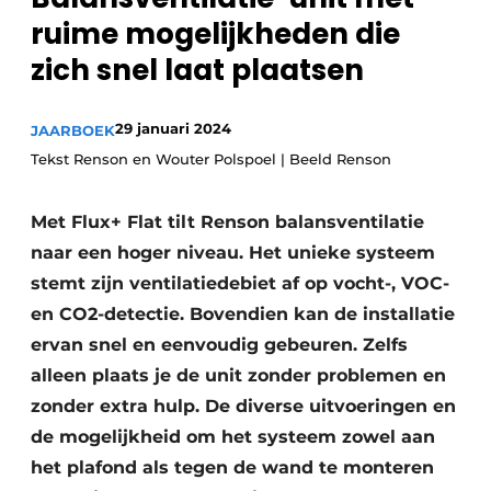
Sanitair
ruime mogelijkheden die
Vacature aanmelden
zich snel laat plaatsen
Vacatures
Video’s
Binnenklimaat
29 januari 2024
JAARBOEK
Tekst Renson en Wouter Polspoel | Beeld Renson
Brandbeveiliging
Met Flux+ Flat tilt Renson balansventilatie
Ventilatie
naar een hoger niveau. Het unieke systeem
Warmtepompen
stemt zijn ventilatiedebiet af op vocht-, VOC-
en CO2-detectie. Bovendien kan de installatie
ervan snel en eenvoudig gebeuren. Zelfs
alleen plaats je de unit zonder problemen en
zonder extra hulp. De diverse uitvoeringen en
de mogelijkheid om het systeem zowel aan
het plafond als tegen de wand te monteren