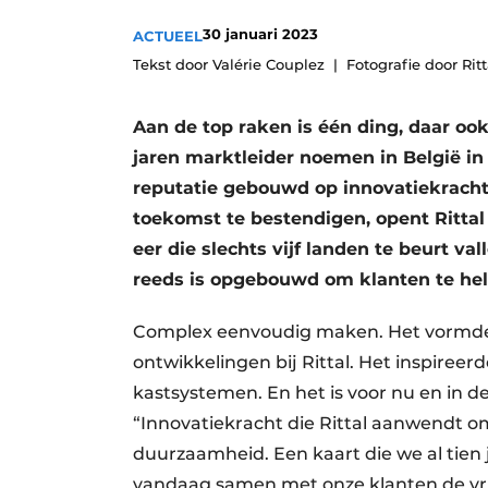
Vacature aanmelden
30 januari 2023
ACTUEEL
Vacatures
Tekst door Valérie Couplez
Fotografie door Ritt
Video’s
Aan de top raken is één ding, daar ook 
jaren marktleider noemen in België in 
reputatie gebouwd op innovatiekracht
toekomst te bestendigen, opent Rittal B
eer die slechts vijf landen te beurt val
reeds is opgebouwd om klanten te he
Complex eenvoudig maken. Het vormde v
ontwikkelingen bij Rittal. Het inspireer
kastsystemen. En het is voor nu en in d
“Innovatiekracht die Rittal aanwendt o
duurzaamheid. Een kaart die we al tie
vandaag samen met onze klanten de vr