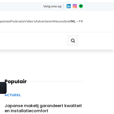
Volg ons op
•
azines
Podcasts
Video’s
Adverteren
Nieuwsbrief
NL
FR
Populair
ACTUEEL
Japanse makelij garandeert kwaliteit
en installatiecomfort