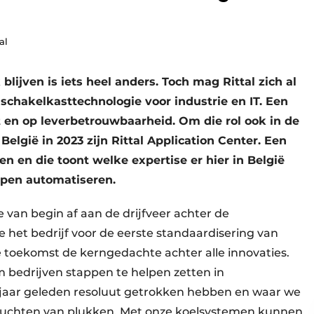
al
blijven is iets heel anders. Toch mag Rittal zich al
schakelkasttechnologie voor industrie en IT. Een
 en op leverbetrouwbaarheid. Om die rol ook in de
elgië in 2023 zijn Rittal Application Center. Een
len en die toont welke expertise er hier in België
lpen automatiseren.
an begin af aan de drijfveer achter de
de het bedrijf voor de eerste standaardisering van
e toekomst de kerngedachte achter alle innovaties.
m bedrijven stappen te helpen zetten in
n jaar geleden resoluut getrokken hebben en waar we
uchten van plukken. Met onze koelsystemen kunnen