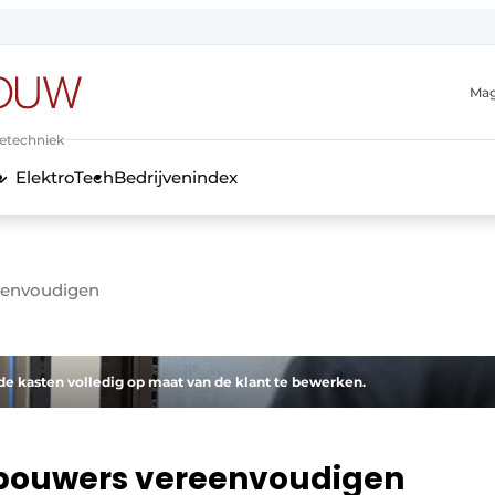
Mag
ietechniek
ElektroTech
Bedrijvenindex
anmelding
eenvoudigen
nde kasten volledig op maat van de klant te bewerken.
nbouwers vereenvoudigen