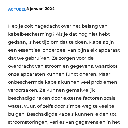
Sanitair
Vacature aanmelden
8 januari 2024
ACTUEEL
Vacatures
Video’s
Heb je ooit nagedacht over het belang van
Binnenklimaat
kabelbescherming? Als je dat nog niet hebt
gedaan, is het tijd om dat te doen. Kabels zijn
Brandbeveiliging
een essentieel onderdeel van bijna elk apparaat
dat we gebruiken. Ze zorgen voor de
Ventilatie
overdracht van stroom en gegevens, waardoor
Warmtepompen
onze apparaten kunnen functioneren. Maar
onbeschermde kabels kunnen veel problemen
veroorzaken. Ze kunnen gemakkelijk
beschadigd raken door externe factoren zoals
water, vuur, of zelfs door simpelweg te veel te
buigen. Beschadigde kabels kunnen leiden tot
stroomstoringen, verlies van gegevens en in het