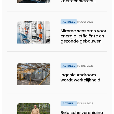
koeltechniekers
houden ziekenhuizen,
woonzorgcentra en
fabrieken of
productiebedrijven
ACTUEEL
17 JULI 2026
draaiende
Slimme sensoren voor
energie-efficiënte en
gezonde gebouwen
ACTUEEL
14 JULI 2026
Ingenieursdroom
wordt werkelijkheid
ACTUEEL
13 JULI 2026
Belgische vereniging