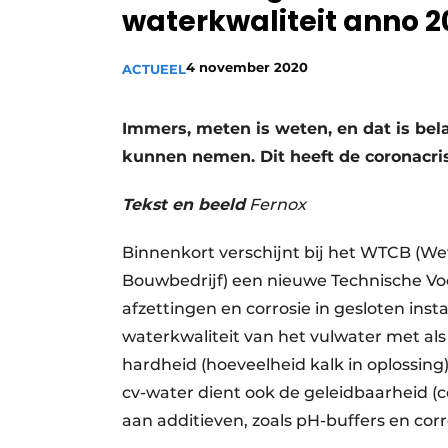
waterkwaliteit anno 2
Vacature aanmelden
Vacatures
4 november 2020
ACTUEEL
Video’s
Immers, meten is weten, en dat is bel
kunnen nemen. Dit heeft de coronacris
Tekst en beeld
Fernox
Binnenkort verschijnt bij het WTCB (W
Bouwbedrijf) een nieuwe Technische Voo
afzettingen en corrosie in gesloten insta
waterkwaliteit van het vulwater met al
hardheid (hoeveelheid kalk in oplossing),
cv-water dient ook de geleidbaarheid (
aan additieven, zoals pH-buffers en corr