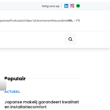
Volg ons op
•
azines
Podcasts
Video’s
Adverteren
Nieuwsbrief
NL
FR
Populair
ACTUEEL
Japanse makelij garandeert kwaliteit
en installatiecomfort