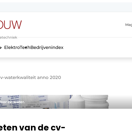
Mag
ietechniek
ElektroTech
Bedrijvenindex
anmelding
v-waterkwaliteit anno 2020
voor cv-water.
eten van de cv-