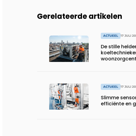
Gerelateerde artikelen
ACTUEEL
17 JULI 2
De stille helde
koeltechnieke
woonzorgcentr
productiebedr
ACTUEEL
17 JULI 2
Slimme sensor
efficiënte e