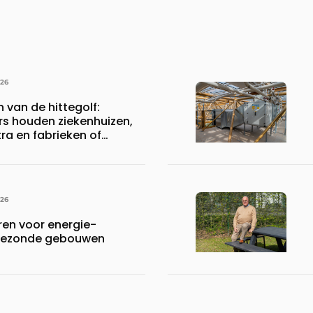
026
n van de hittegolf:
rs houden ziekenhuizen,
a en fabrieken of
ijven draaiende
026
en voor energie-
n gezonde gebouwen