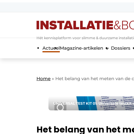
Aanmelden
Algemene voorwaarden
Hét kennisplatform voor slimme & duurzame installat
Banner overzicht
Actueel
Magazine-artikelen
Dossiers
Bedrijven
Aanmelden
Bedankt voor de a
Bedrijven
Contact
Home
»
Het belang van het meten van de c
Evenement aanmelden
Home
Meest gelezen
UNIVERSAL TEST KIT 01: Universele testkit 
Nieuwsbrief
Podcasts
Het belang van het m
Privacy / Cookie statement