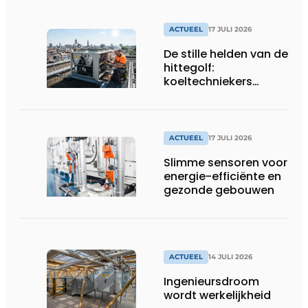
ACTUEEL
17 JULI 2026
De stille helden van de
hittegolf:
koeltechniekers
houden ziekenhuizen,
woonzorgcentra en
fabrieken of
productiebedrijven
ACTUEEL
17 JULI 2026
draaiende
Slimme sensoren voor
energie-efficiënte en
gezonde gebouwen
ACTUEEL
14 JULI 2026
Ingenieursdroom
wordt werkelijkheid