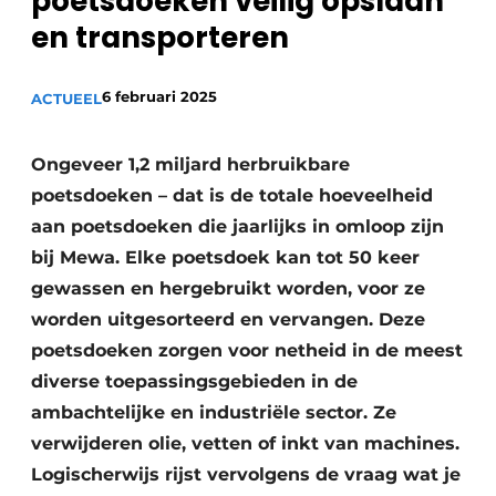
poetsdoeken veilig opslaan
Sanitair
Vacature aanmelden
en transporteren
Vacatures
6 februari 2025
ACTUEEL
Video’s
Binnenklimaat
Ongeveer 1,2 miljard herbruikbare
Brandbeveiliging
poetsdoeken – dat is de totale hoeveelheid
aan poetsdoeken die jaarlijks in omloop zijn
Ventilatie
bij Mewa. Elke poetsdoek kan tot 50 keer
Warmtepompen
gewassen en hergebruikt worden, voor ze
worden uitgesorteerd en vervangen. Deze
poetsdoeken zorgen voor netheid in de meest
diverse toepassingsgebieden in de
ambachtelijke en industriële sector. Ze
verwijderen olie, vetten of inkt van machines.
Logischerwijs rijst vervolgens de vraag wat je