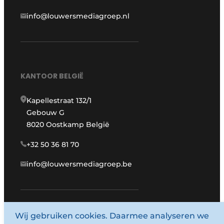
info@louwersmediagroep.nl
KANTOOR BELGIË
Kapellestraat 132/1
Gebouw G
8020 Oostkamp België
+32 50 36 81 70
info@louwersmediagroep.be
www.louwersmediagroep.com
Wij gebruiken cookies. Daarmee analyseren we