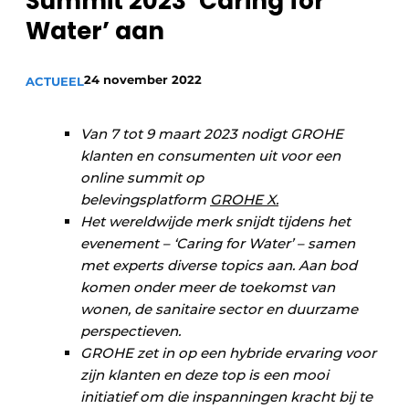
Summit 2023 ‘Caring for
Sanitair
Vacature aanmelden
Water’ aan
Vacatures
24 november 2022
ACTUEEL
Video’s
Binnenklimaat
Van 7 tot 9 maart 2023 nodigt GROHE
Brandbeveiliging
klanten en consumenten uit voor een
online summit op
Ventilatie
belevingsplatform
GROHE X
.
Het wereldwijde merk snijdt tijdens het
Warmtepompen
evenement – ‘Caring for Water’ – samen
met experts diverse topics aan. Aan bod
komen onder meer de toekomst van
wonen, de sanitaire sector en duurzame
perspectieven.
GROHE zet in op een hybride ervaring voor
zijn klanten en deze top is een mooi
initiatief om die inspanningen kracht bij te