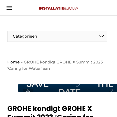
Aanmelden
Algemene voorwaarden
Banner overzicht
Categorieën
Bedrijven
Aanmelden
Bedankt voor de aanmelding
Bedrijven
Contact
Home
»
GROHE kondigt GROHE X Summit 2023
‘Caring for Water’ aan
Evenement aanmelden
Algemeen
Home
Panelgesprek
Meest gelezen
Nieuwsbrief
Solar
Podcasts
GROHE kondigt GROHE X
HVAC
Privacy / Cookie statement