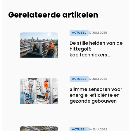
Gerelateerde artikelen
ACTUEEL
17 JULI 2026
De stille helden van de
hittegolf:
koeltechniekers
houden ziekenhuizen,
woonzorgcentra en
fabrieken of
productiebedrijven
ACTUEEL
17 JULI 2026
draaiende
Slimme sensoren voor
energie-efficiënte en
gezonde gebouwen
ACTUEEL
14 JULI 2026