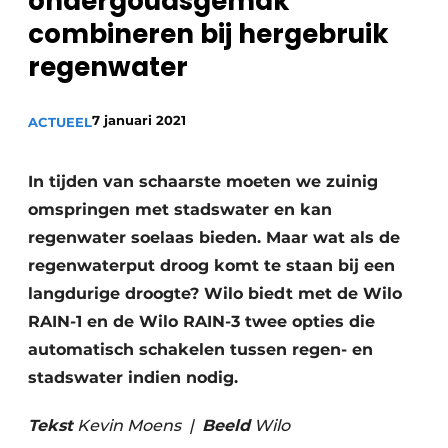
ondergoudsgemak
Sanitair
Vacature aanmelden
combineren bij hergebruik
Vacatures
regenwater
Video’s
Binnenklimaat
7 januari 2021
ACTUEEL
Brandbeveiliging
In tijden van schaarste moeten we zuinig
Ventilatie
omspringen met stadswater en kan
regenwater soelaas bieden. Maar wat als de
Warmtepompen
regenwaterput droog komt te staan bij een
langdurige droogte? Wilo biedt met de Wilo
RAIN-1 en de Wilo RAIN-3 twee opties die
automatisch schakelen tussen regen- en
stadswater indien nodig.
Tekst
Kevin Moens |
Beeld
Wilo