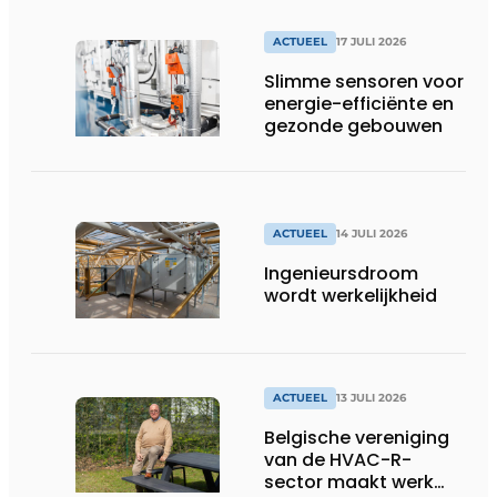
fabrieken of
productiebedrijven
ACTUEEL
17 JULI 2026
draaiende
Slimme sensoren voor
energie-efficiënte en
gezonde gebouwen
ACTUEEL
14 JULI 2026
Ingenieursdroom
wordt werkelijkheid
ACTUEEL
13 JULI 2026
Belgische vereniging
van de HVAC-R-
sector maakt werk